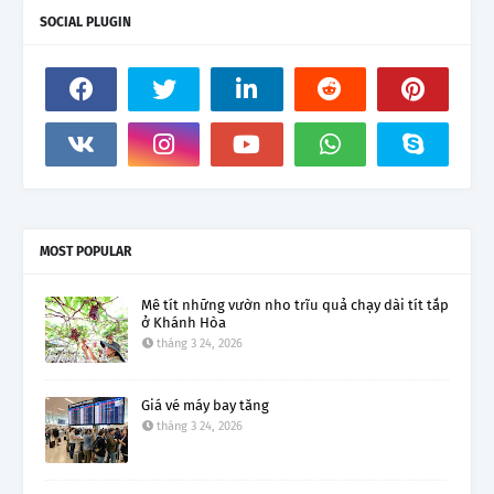
SOCIAL PLUGIN
MOST POPULAR
Mê tít những vườn nho trĩu quả chạy dài tít tắp
ở Khánh Hòa
tháng 3 24, 2026
Giá vé máy bay tăng
tháng 3 24, 2026