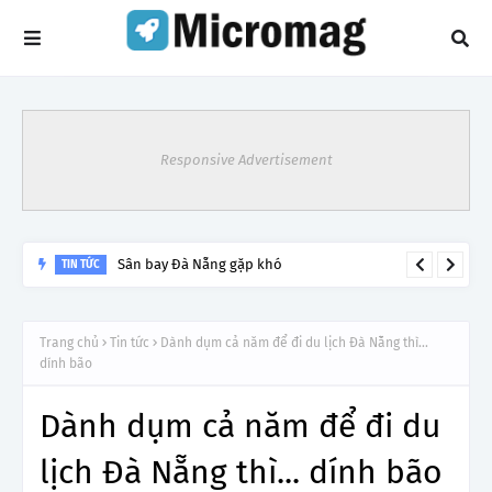
Responsive Advertisement
Sân bay Đà Nẵng gặp khó
TIN TỨC
Trang chủ
Tin tức
Dành dụm cả năm để đi du lịch Đà Nẵng thì...
dính bão
Dành dụm cả năm để đi du
lịch Đà Nẵng thì... dính bão