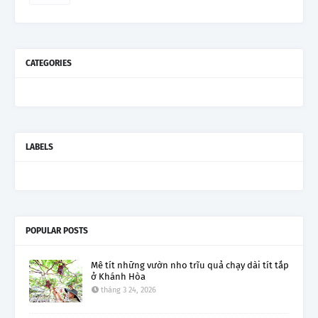
CATEGORIES
LABELS
POPULAR POSTS
Mê tít những vườn nho trĩu quả chạy dài tít tắp
ở Khánh Hòa
tháng 3 24, 2026