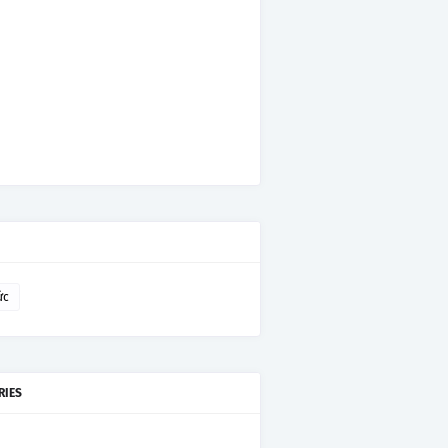
ức
RIES