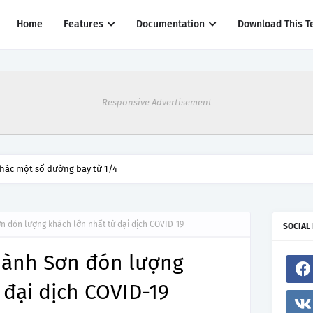
Home
Features
Documentation
Download This T
Responsive Advertisement
thác một số đường bay từ 1/4
 đón lượng khách lớn nhất từ đại dịch COVID-19
SOCIAL
Hành Sơn đón lượng
 đại dịch COVID-19