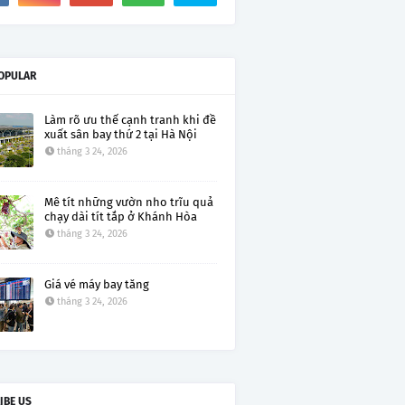
OPULAR
Làm rõ ưu thế cạnh tranh khi đề
xuất sân bay thứ 2 tại Hà Nội
tháng 3 24, 2026
Mê tít những vườn nho trĩu quả
chạy dài tít tắp ở Khánh Hòa
tháng 3 24, 2026
Giá vé máy bay tăng
tháng 3 24, 2026
IBE US