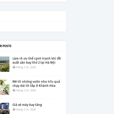
R POSTS
Làm rõ ưu thế cạnh tranh khi đề
xuất sân bay thứ 2 tại Hà Nội
tháng 3 24, 2026
Mê tít những vườn nho trĩu quả
chạy dài tít tắp ở Khánh Hòa
tháng 3 24, 2026
Giá vé máy bay tăng
tháng 3 24, 2026