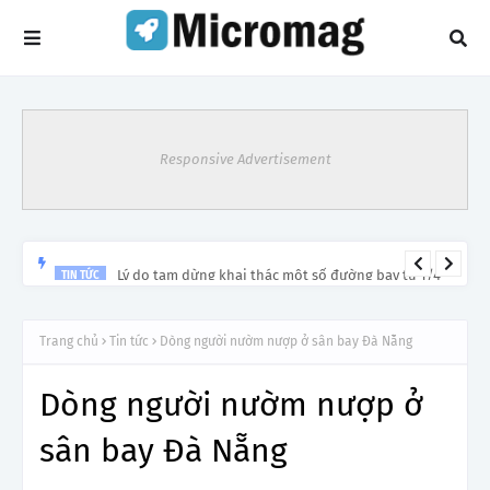
Responsive Advertisement
Lý do tạm dừng khai thác một số đường bay từ 1/4
TIN TỨC
Trang chủ
Tin tức
Dòng người nườm nượp ở sân bay Đà Nẵng
Dòng người nườm nượp ở
sân bay Đà Nẵng