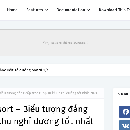
Home
Features
Documentation
Download This T
Responsive Advertisement
thác một số đường bay từ 1/4
iểu tượng đẳng cấp trong Top 10 khu nghỉ dưỡng tốt nhất 2024
SOCIAL
ort – Biểu tượng đẳng
khu nghỉ dưỡng tốt nhất