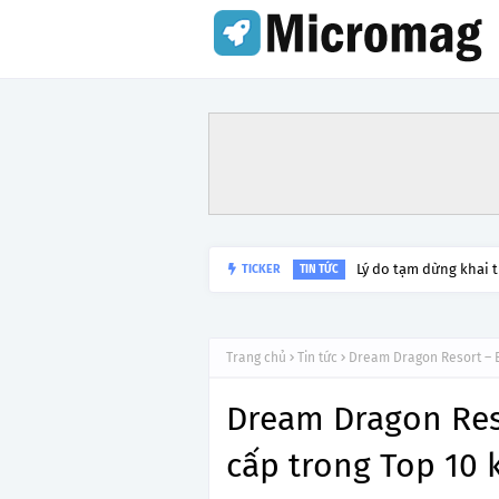
Lý do tạm dừng khai 
TICKER
TIN TỨC
Trang chủ
Tin tức
Dream Dragon Resort – B
Dream Dragon Res
cấp trong Top 10 