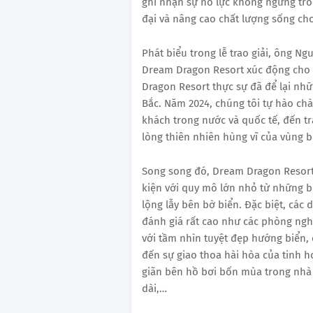
ghi nhận sự nỗ lực không ngừng trong
đại và nâng cao chất lượng sống ch
Phát biểu trong lễ trao giải, ông N
Dream Dragon Resort xúc động cho 
Dragon Resort thực sự đã để lại nhữ
Bắc. Năm 2024, chúng tôi tự hào ch
khách trong nước và quốc tế, đến t
lòng thiên nhiên hùng vĩ của vùng 
Song song đó, Dream Dragon Resort 
kiện với quy mô lớn nhỏ từ những bu
lộng lẫy bên bờ biển. Đặc biệt, các
đánh giá rất cao như các phòng nghỉ
với tầm nhìn tuyệt đẹp hướng biển, 
đến sự giao thoa hài hòa của tinh 
giãn bên hồ bơi bốn mùa trong nhà và
dài,…