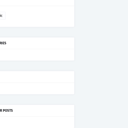
ức
RIES
R POSTS