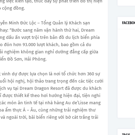
 việc kiến tạo, thúc đẩy sự phát triển đô thị hiện
o cộng đồng.
guyễn Minh Đức Lộc – Tổng Quản lý Khách sạn
FACEBO
hay: “Bước sang năm vận hành thứ hai, Dream
ng dấu ấn vượt trội trên bản đồ du lịch biển phía
ào đón hơn 93.000 lượt khách, bao gồm cả du
rải nghiệm không gian nghỉ dưỡng đẳng cấp giữa
biển Đồ Sơn, Hải Phòng.
vinh dự được lựa chọn là nơi tổ chức hơn 360 sự
ổi hội nghị, hội thảo trang trọng đến các tiệc cưới
 dịch vụ tại Dream Dragon Resort đã được du khách
 được thiết kế theo hơi hướng hiện đại, tiện nghi
các món ăn tinh tế tại nhà hàng Au de’Lisse mang
hoa ẩm thực Á – Âu, cùng những trải nghiệm thư
 ngoài trời, bãi biển riêng với bờ cát trắng trải