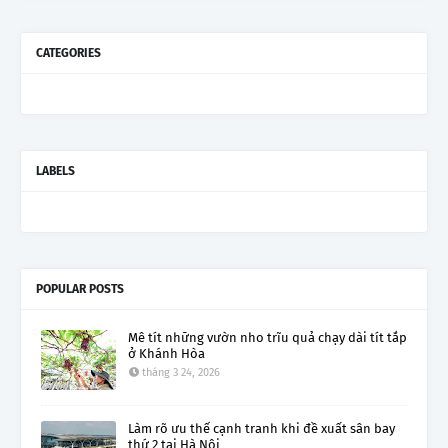
CATEGORIES
LABELS
POPULAR POSTS
Mê tít những vườn nho trĩu quả chạy dài tít tắp
ở Khánh Hòa
tháng 3 24, 2026
Làm rõ ưu thế cạnh tranh khi đề xuất sân bay
thứ 2 tại Hà Nội