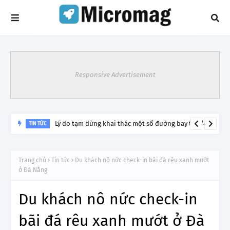
Responsive Advertisement
Lý do tạm dừng khai thác một số đường bay từ 1/4
TIN TỨC
Trang chủ
Tin tức
Du khách nô nức check-in bãi đá rêu xanh mướt
ở Đà Nẵng
Du khách nô nức check-in
bãi đá rêu xanh mướt ở Đà