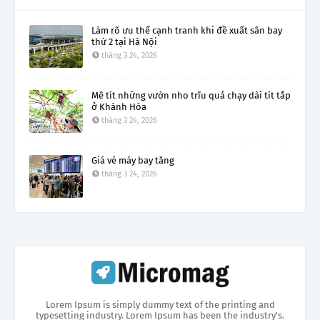
Làm rõ ưu thế cạnh tranh khi đề xuất sân bay
thứ 2 tại Hà Nội
tháng 3 24, 2026
Mê tít những vườn nho trĩu quả chạy dài tít tắp
ở Khánh Hòa
tháng 3 24, 2026
Giá vé máy bay tăng
tháng 3 24, 2026
Lorem Ipsum is simply dummy text of the printing and
typesetting industry. Lorem Ipsum has been the industry's.