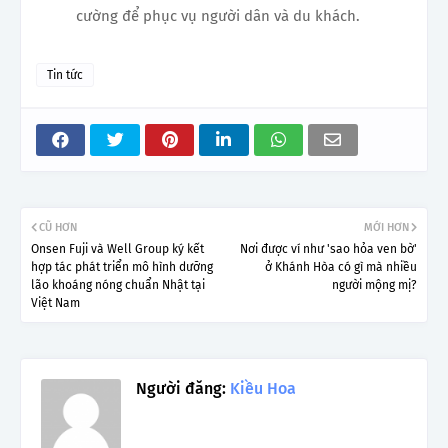
cường để phục vụ người dân và du khách.
Tin tức
CŨ HƠN
MỚI HƠN
Onsen Fuji và Well Group ký kết
Nơi được ví như 'sao hỏa ven bờ'
hợp tác phát triển mô hình dưỡng
ở Khánh Hòa có gì mà nhiều
lão khoáng nóng chuẩn Nhật tại
người mộng mị?
Việt Nam
Người đăng:
Kiều Hoa