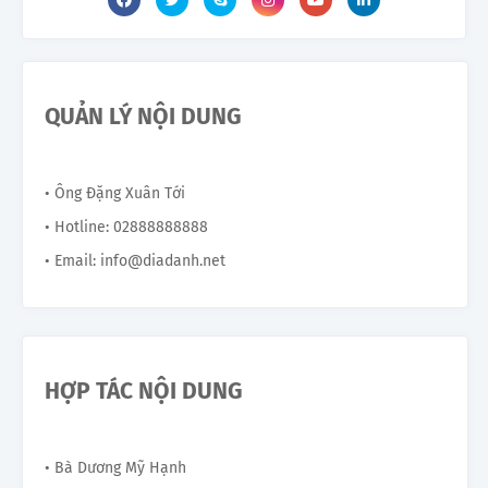
QUẢN LÝ NỘI DUNG
• Ông Đặng Xuân Tới
• Hotline: 02888888888
• Email: info@diadanh.net
HỢP TÁC NỘI DUNG
• Bà Dương Mỹ Hạnh