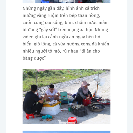
Những ngày gần đây, hình ảnh cá trích
nướng vàng ruộm trên bếp than hồng,
cuốn cùng rau sống, bún, chấm nước mắm
ớt đang “gây sốt” trên mạng xã hội. Những
video ghi lại cảnh ngồi ăn ngay bên bờ
biển, gió lộng, cá vừa nướng xong đã khiến
nhiều người tò mò, rủ nhau “đi ăn cho
bằng được”.