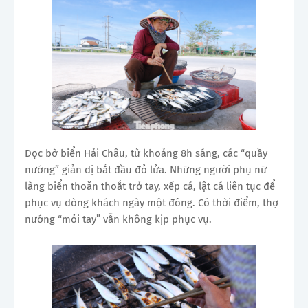
Dọc bờ biển Hải Châu, từ khoảng 8h sáng, các “quầy
nướng” giản dị bắt đầu đỏ lửa. Những người phụ nữ
làng biển thoăn thoắt trở tay, xếp cá, lật cá liên tục để
phục vụ dòng khách ngày một đông. Có thời điểm, thợ
nướng “mỏi tay” vẫn không kịp phục vụ.