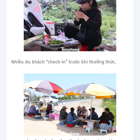
Nhiều du khách “check-in” trước khi thưởng thức.