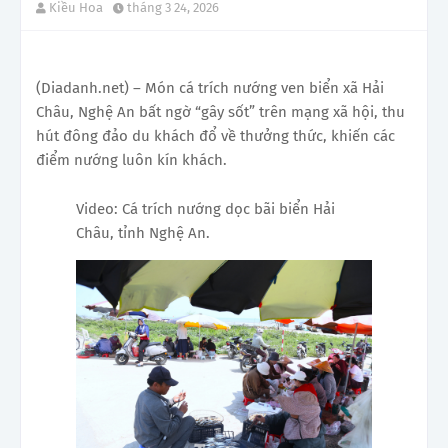
Kiều Hoa
tháng 3 24, 2026
(Diadanh.net) – Món cá trích nướng ven biển xã Hải
Châu, Nghệ An bất ngờ “gây sốt” trên mạng xã hội, thu
hút đông đảo du khách đổ về thưởng thức, khiến các
điểm nướng luôn kín khách.
Video: Cá trích nướng dọc bãi biển Hải
Châu, tỉnh Nghệ An.