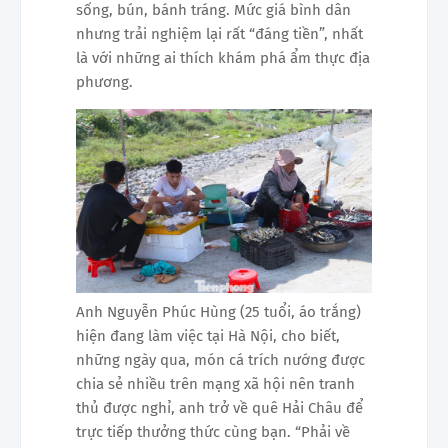
sống, bún, bánh tráng. Mức giá bình dân
nhưng trải nghiệm lại rất “đáng tiền”, nhất
là với những ai thích khám phá ẩm thực địa
phương.
Anh Nguyễn Phúc Hùng (25 tuổi, áo trắng)
hiện đang làm việc tại Hà Nội, cho biết,
những ngày qua, món cá trích nướng được
chia sẻ nhiều trên mạng xã hội nên tranh
thủ được nghỉ, anh trở về quê Hải Châu để
trực tiếp thưởng thức cùng bạn. “Phải về