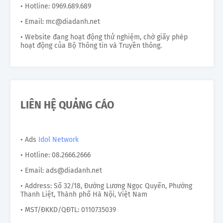
• Hotline: 0969.689.689
• Email: mc@diadanh.net
• Website đang hoạt động thử nghiệm, chờ giấy phép
hoạt động của Bộ Thông tin và Truyền thông.
LIÊN HỆ QUẢNG CÁO
• Ads
Idol Network
• Hotline: 08.2666.2666
• Email: ads@diadanh.net
• Address: Số 32/18, Đường Lương Ngọc Quyến, Phường
Thanh Liệt, Thành phố Hà Nội, Việt Nam
• MST/ĐKKD/QĐTL: 0110735039