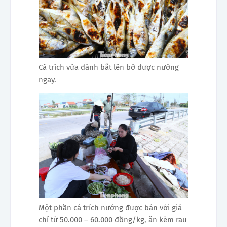
Cá trích vừa đánh bắt lên bờ được nướng
ngay.
Một phần cá trích nướng được bán với giá
chỉ từ 50.000 – 60.000 đồng/kg, ăn kèm rau