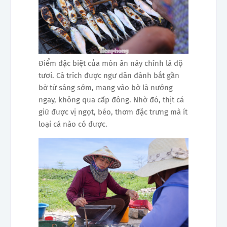
Điểm đặc biệt của món ăn này chính là độ
tươi. Cá trích được ngư dân đánh bắt gần
bờ từ sáng sớm, mang vào bờ là nướng
ngay, không qua cấp đông. Nhờ đó, thịt cá
giữ được vị ngọt, béo, thơm đặc trưng mà ít
loại cá nào có được.