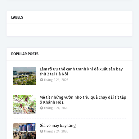
LABELS
POPULAR POSTS
Làm rõ ưu thế cạnh tranh khi đề xuất sân bay
thứ 2 tại Hà Nội
tháng 3 24, 2026
Mê tít những vườn nho trĩu quả chạy dài tít tắp
ở Khánh Hòa
tháng 3 24, 2026
Giá vé máy bay tăng
tháng 3 24, 2026