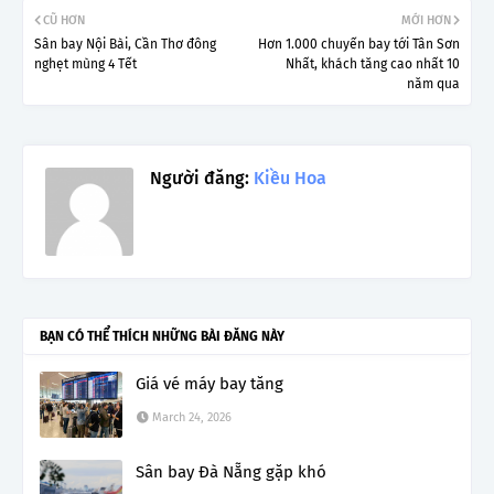
CŨ HƠN
MỚI HƠN
Sân bay Nội Bài, Cần Thơ đông
Hơn 1.000 chuyến bay tới Tân Sơn
nghẹt mùng 4 Tết
Nhất, khách tăng cao nhất 10
năm qua
Người đăng:
Kiều Hoa
BẠN CÓ THỂ THÍCH NHỮNG BÀI ĐĂNG NÀY
Giá vé máy bay tăng
March 24, 2026
Sân bay Đà Nẵng gặp khó