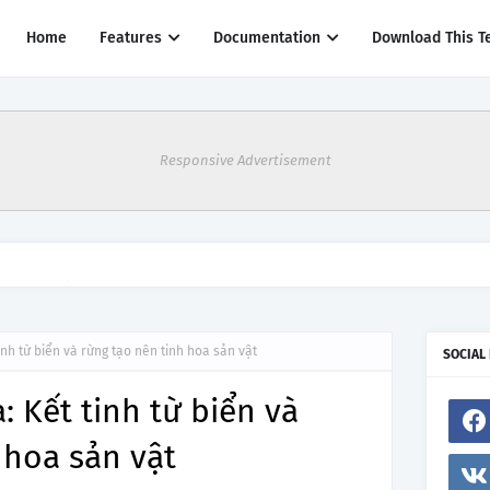
Home
Features
Documentation
Download This T
Responsive Advertisement
thác một số đường bay từ 1/4
inh từ biển và rừng tạo nên tinh hoa sản vật
SOCIAL
: Kết tinh từ biển và
 hoa sản vật