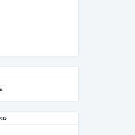
ức
RIES