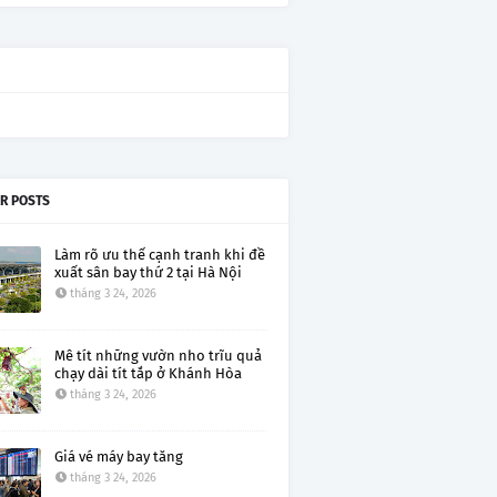
R POSTS
Làm rõ ưu thế cạnh tranh khi đề
xuất sân bay thứ 2 tại Hà Nội
tháng 3 24, 2026
Mê tít những vườn nho trĩu quả
chạy dài tít tắp ở Khánh Hòa
tháng 3 24, 2026
Giá vé máy bay tăng
tháng 3 24, 2026