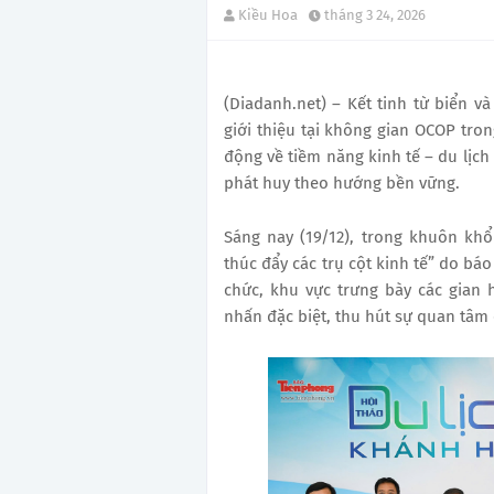
Kiều Hoa
tháng 3 24, 2026
(Diadanh.net) – Kết tinh từ biển v
giới thiệu tại không gian OCOP tro
động về tiềm năng kinh tế – du lịch 
phát huy theo hướng bền vững.
Sáng nay (19/12), trong khuôn kh
thúc đẩy các trụ cột kinh tế” do bá
chức, khu vực trưng bày các gian
nhấn đặc biệt, thu hút sự quan tâm