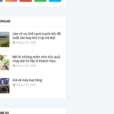
OPULAR
Làm rõ ưu thế cạnh tranh khi đề
xuất sân bay thứ 2 tại Hà Nội
tháng 3 24, 2026
Mê tít những vườn nho trĩu quả
chạy dài tít tắp ở Khánh Hòa
tháng 3 24, 2026
Giá vé máy bay tăng
tháng 3 24, 2026
IBE US