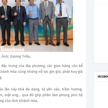
. Ảnh: Dương Triều.
t đặc trưng của địa phương, các gian hàng còn kể
Khánh Hòa cùng những nỗ lực gìn giữ, phát huy giá
FACEBO
g.
hảo lần này khá đa dạng, từ yến sào, trầm hương,
m, mật ong… qua đó góp phần làm phong phú hệ
ưng của tỉnh Khánh Hòa.