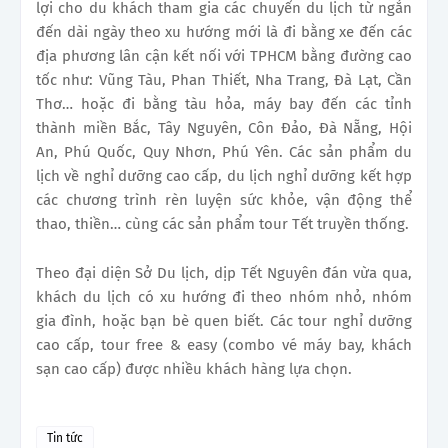
lợi cho du khách tham gia các chuyến du lịch từ ngắn
đến dài ngày theo xu hướng mới là đi bằng xe đến các
địa phương lân cận kết nối với TPHCM bằng đường cao
tốc như: Vũng Tàu, Phan Thiết, Nha Trang, Đà Lạt, Cần
Thơ… hoặc đi bằng tàu hỏa, máy bay đến các tỉnh
thành miền Bắc, Tây Nguyên, Côn Đảo, Đà Nẵng, Hội
An, Phú Quốc, Quy Nhơn, Phú Yên. Các sản phẩm du
lịch về nghỉ dưỡng cao cấp, du lịch nghỉ dưỡng kết hợp
các chương trình rèn luyện sức khỏe, vận động thể
thao, thiền… cùng các sản phẩm tour Tết truyền thống.
Theo đại diện Sở Du lịch, dịp Tết Nguyên đán vừa qua,
khách du lịch có xu hướng đi theo nhóm nhỏ, nhóm
gia đình, hoặc bạn bè quen biết. Các tour nghỉ dưỡng
cao cấp, tour free & easy (combo vé máy bay, khách
sạn cao cấp) được nhiều khách hàng lựa chọn.
Tin tức