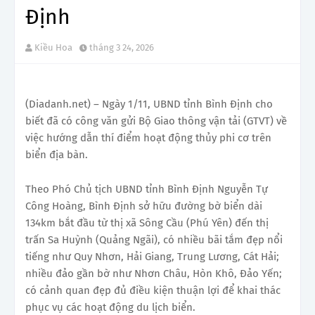
Định
Kiều Hoa
tháng 3 24, 2026
(Diadanh.net) – Ngày 1/11, UBND tỉnh Bình Định cho
biết đã có công văn gửi Bộ Giao thông vận tải (GTVT) về
việc hướng dẫn thí điểm hoạt động thủy phi cơ trên
biển địa bàn.
Theo Phó Chủ tịch UBND tỉnh Bình Định Nguyễn Tự
Công Hoàng, Bình Định sở hữu đường bờ biển dài
134km bắt đầu từ thị xã Sông Cầu (Phú Yên) đến thị
trấn Sa Huỳnh (Quảng Ngãi), có nhiều bãi tắm đẹp nổi
tiếng như Quy Nhơn, Hải Giang, Trung Lương, Cát Hải;
nhiều đảo gần bờ như Nhơn Châu, Hòn Khô, Đảo Yến;
có cảnh quan đẹp đủ điều kiện thuận lợi để khai thác
phục vụ các hoạt động du lịch biển.