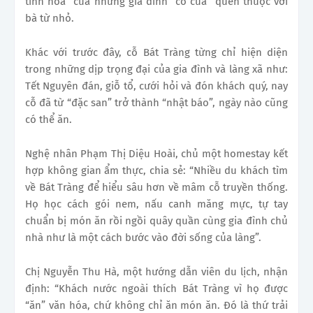
tinh hoa” của những gia đình “có của” quen thuộc với
bà từ nhỏ.
Khác với trước đây, cỗ Bát Tràng từng chỉ hiện diện
trong những dịp trọng đại của gia đình và làng xã như:
Tết Nguyên đán, giỗ tổ, cưới hỏi và đón khách quý, nay
cỗ đã từ “đặc san” trở thành “nhật báo”, ngày nào cũng
có thể ăn.
Nghệ nhân Phạm Thị Diệu Hoài, chủ một homestay kết
hợp không gian ẩm thực, chia sẻ: “Nhiều du khách tìm
về Bát Tràng để hiểu sâu hơn về mâm cỗ truyền thống.
Họ học cách gói nem, nấu canh măng mực, tự tay
chuẩn bị món ăn rồi ngồi quây quần cùng gia đình chủ
nhà như là một cách bước vào đời sống của làng”.
Chị Nguyễn Thu Hà, một hướng dẫn viên du lịch, nhận
định: “Khách nước ngoài thích Bát Tràng vì họ được
“ăn” văn hóa, chứ không chỉ ăn món ăn. Đó là thứ trải