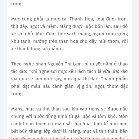
trưng.
Mực cũng phải là mực cái Thanh Hóa, loại đuôi tròn,
thịt dày, ngọt và mềm. Măng được luộc bốn lần, sau đó
xé sợi nhỏ. Mực được bóc sạch màng, ngâm rượu gừng
khử tanh, nướng trên than hoa cho dậy mùi thơm, rồi
xé thành từng sợi mảnh.
Theo nghệ nhân Nguyễn Thị Lâm, bí quyết nằm ở thao
tác xào: “Khi nghe sợi mực kêu lách tách là vừa lửa; xào
già quá sẽ làm mực gãy, non quá thì dai”. Thành phẩm
phải đạt màu nâu cánh gián, vị giòn, ngọt, thơm đặc
trưng.
Măng, mực và thịt thăn sau khi xào riêng sẽ được nấu
chung với nước dùng ninh từ gà luộc và tôm khô. Món
canh hoàn thiện có màu sắc hài hòa, tinh tế như một
bát bún thang: lớp dưới là măng, mực và thịt thăn, bên
trên điểm giò lụa trắng hồng, trứng tráng vàng óng thái