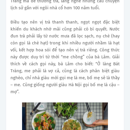
Tràng mà để thưởng trà, lắng nghe những câu chuyện
lịch sử gắn với ngôi nhà cổ hơn 100 năm tuổi.
Điều tạo nên vị trà thanh thanh, ngọt ngọt đặc biệt
khiến du khách nhớ mãi cũng phải có bí quyết. Nước
đun trà phải lấy từ nước mưa đã lọc sạch, nụ chè (hay
còn gọi là chè hạt) trong khi nhiều người nhầm là hạt
vối, kết hợp hoa sói để tạo nên vị trà riêng. Công thức
này được duy trì từ thời “me chồng” của bà Lâm. Giải
thích về cách gọi này, bà Lâm cho biết: “Ở làng Bát
Tràng, me phải là vợ cả, cũng là cách phân biệt giàu
nghèo, chỉ nhà giàu mới gọi mẹ là me, bố mẹ sẽ là thầy
– me. Cũng giống người giàu Hà Nội gọi bố mẹ là cậu –
mợ”.