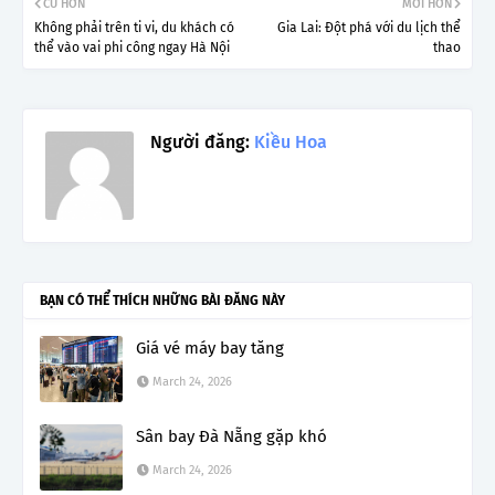
CŨ HƠN
MỚI HƠN
Không phải trên ti vi, du khách có
Gia Lai: Đột phá với du lịch thể
thể vào vai phi công ngay Hà Nội
thao
Người đăng:
Kiều Hoa
BẠN CÓ THỂ THÍCH NHỮNG BÀI ĐĂNG NÀY
Giá vé máy bay tăng
March 24, 2026
Sân bay Đà Nẵng gặp khó
March 24, 2026