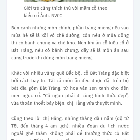
Giới trẻ cũng thích thú với mâm cỗ theo
kiểu cổ Ảnh: NVCC
Bên cạnh những món chính, phần tráng miệng nếu vào
mùa hè sẽ là xôi vò chè đường, còn nếu ở mùa đông
thì có bánh chưng và chè kho. Nên khi ăn cỗ kiểu cổ ở
Bát Tràng, nếu có bánh chưng, đây sẽ là món ăn sau
cùng trước khi dùng món tráng miệng.
Khác với nhiều vùng quê Bắc bộ, cỗ Bát Tràng đặc biệt
bởi cách bày trí. Tất cả món ăn đều được đặt trên bộ
bát đĩa gốm Bát Tràng, từ hoa văn sen xanh cho đến
men ngọc cổ. “Cỗ ngon phải đi cùng hình thức đẹp”,
vừa thoăn thoắt bày biện, chị Hằng vừa thuyết minh.
Cũng theo lời chị Hằng, những tháng đầu năm (độ từ
Tết đến tháng 4 âm lịch), nhiều đoàn du lịch nước
ngoài ghé thăm không phải để thưởng thức cỗ Bát