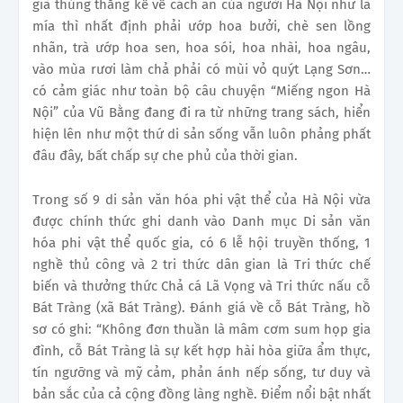
già thủng thẳng kể về cách ăn của người Hà Nội như là
mía thì nhất định phải ướp hoa bưởi, chè sen lồng
nhãn, trà ướp hoa sen, hoa sói, hoa nhài, hoa ngâu,
vào mùa rươi làm chả phải có mùi vỏ quýt Lạng Sơn…
có cảm giác như toàn bộ câu chuyện “Miếng ngon Hà
Nội” của Vũ Bằng đang đi ra từ những trang sách, hiển
hiện lên như một thứ di sản sống vẫn luôn phảng phất
đâu đây, bất chấp sự che phủ của thời gian.
Trong số 9 di sản văn hóa phi vật thể của Hà Nội vừa
được chính thức ghi danh vào Danh mục Di sản văn
hóa phi vật thể quốc gia, có 6 lễ hội truyền thống, 1
nghề thủ công và 2 tri thức dân gian là Tri thức chế
biến và thưởng thức Chả cá Lã Vọng và Tri thức nấu cỗ
Bát Tràng (xã Bát Tràng). Đánh giá về cỗ Bát Tràng, hồ
sơ có ghi: “Không đơn thuần là mâm cơm sum họp gia
đình, cỗ Bát Tràng là sự kết hợp hài hòa giữa ẩm thực,
tín ngưỡng và mỹ cảm, phản ánh nếp sống, tư duy và
bản sắc của cả cộng đồng làng nghề. Điểm nổi bật nhất