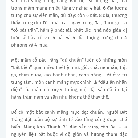
văn hóa vùng đồng bằng Bắc bộ. Số lượng bát, đĩa
trong mâm mang nhiều tầng ý nghĩa: 4 bát, 6 đĩa tượng
trưng cho sự viên mãn, đủ đầy; còn 6 bát, 8 đĩa, thường
thấy trong dịp Tết hoặc các ngày trọng đại, được gọi là
“cỗ bát trân”, hàm ý phát tài, phát lộc. Nhà nào giản dị
hơn sẽ bày cỗ với 4 bát và 4 đĩa, tượng trưng cho 4
phương và 4 mùa.
Một mâm cỗ Bát Tràng “đủ chuẩn” luôn có những món
“bất biến” qua nhiều thế hệ như: giò, chả, nem rán, thịt
gà, chim quay, xào hạnh nhân, canh bóng… Và ở vị trí
trung tâm, món canh măng mực chính là “dấu ấn nhận
diện” của mâm cỗ truyền thống, một đặc sản đã tồn tại
hàng trăm năm và gần như không thể thay thế.
Để có một bát canh măng mực đạt chuẩn, người Bát
Tràng đặt toàn bộ sự tinh tế vào từng công đoạn chế
biến. Măng khô Thanh Bì, đặc sản vùng Yên Bái – là
nguyên liệu bắt buộc vì độ giòn và hương thơm đặc