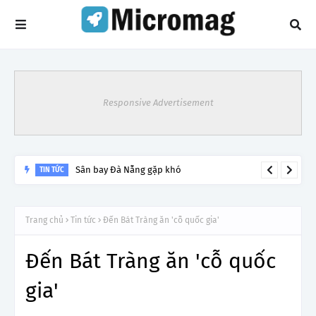
Responsive Advertisement
Sân bay Đà Nẵng gặp khó
TIN TỨC
Trang chủ
Tin tức
Đến Bát Tràng ăn 'cỗ quốc gia'
Đến Bát Tràng ăn 'cỗ quốc
gia'