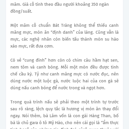
mâm. Giá cỗ tính theo đầu người khoảng 350 ngàn
đồng/suất.
Một mâm cỗ chuẩn Bát Tràng không thể thiếu canh
măng mực, món ăn “định danh” của làng. Cũng vẫn là
mực, các nghệ nhân còn biến tấu thành món su hào
xào mực, rất đưa cơm.
Có vẻ “cung đình” hơn còn có chim câu hầm hạt sen,
nem tôm và canh bóng. Mỗi một món đều được tinh
chế cầu kỳ. Tỷ như canh măng mực có nước đục, nên
dùng nước một luộc gà, nước luộc hai của con gà sẽ
dùng nấu canh bóng để nước trong và ngọt hơn.
Trong quá trình nấu sẽ phải theo một trình tự trước
sau rõ ràng, lệch quy tắc là hương vị món ăn thay đổi
ngay. Nói thêm, bà Lâm vốn là con gái Hàng Than, bố
bà là chủ gara ô tô Mỹ Hào, cho nên cái gọi là “ẩm thực