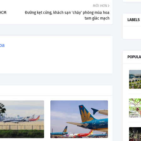
MỚI HƠN
PHCM
Đường kẹt cứng, khách sạn 'cháy' phòng mùa hoa
tam giác mạch
LABELS
oa
POPULA