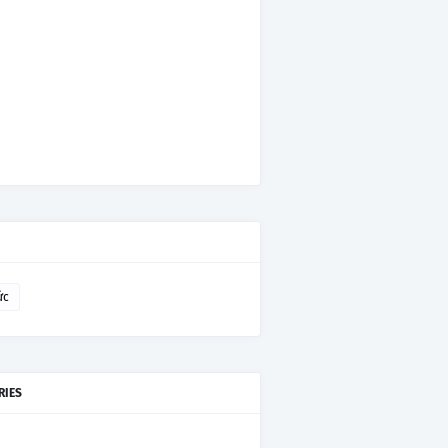
ức
RIES