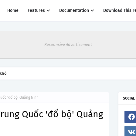
Home
Features
Documentation
Download This T
Responsive Advertisement
 khó
uốc 'đổ bộ' Quảng Ninh
SOCIAL
Trung Quốc 'đổ bộ' Quảng