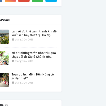
OPULAR
Làm rõ ưu thế cạnh tranh khi đề
xuất sân bay thứ 2 tại Hà Nội
tháng 3 24, 2026
Mê tít những vườn nho trĩu quả
chạy dài tít tắp ở Khánh Hòa
tháng 3 24, 2026
Tour du lịch đêm Đền Hùng có
gì đặc biệt?
tháng 3 24, 2026
IBE US