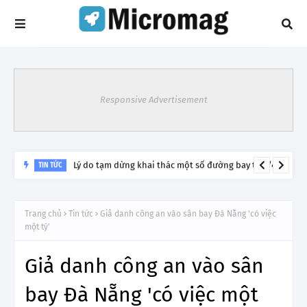
Responsive Advertisement
Lý do tạm dừng khai thác một số đường bay từ 1/4
TIN TỨC
Trang chủ
Tin tức
Giả danh công an vào sân bay Đà Nẵng 'có việc
một tý'
Giả danh công an vào sân
bay Đà Nẵng 'có việc một