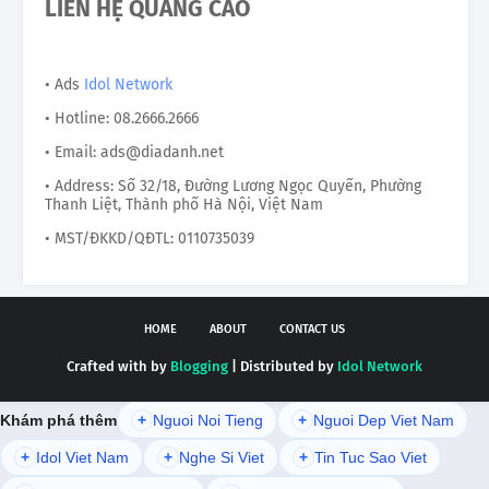
LIÊN HỆ QUẢNG CÁO
• Ads
Idol Network
• Hotline: 08.2666.2666
• Email: ads@diadanh.net
• Address: Số 32/18, Đường Lương Ngọc Quyến, Phường
Thanh Liệt, Thành phố Hà Nội, Việt Nam
• MST/ĐKKD/QĐTL: 0110735039
HOME
ABOUT
CONTACT US
Crafted with by
Blogging
| Distributed by
Idol Network
Khám phá thêm
+
Nguoi Noi Tieng
+
Nguoi Dep Viet Nam
+
Idol Viet Nam
+
Nghe Si Viet
+
Tin Tuc Sao Viet