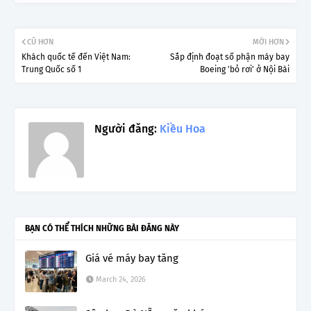
CŨ HƠN
MỚI HƠN
Khách quốc tế đến Việt Nam:
Sắp định đoạt số phận máy bay
Trung Quốc số 1
Boeing 'bỏ rơi' ở Nội Bài
Người đăng:
Kiều Hoa
BẠN CÓ THỂ THÍCH NHỮNG BÀI ĐĂNG NÀY
Giá vé máy bay tăng
March 24, 2026