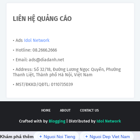
LIÊN HỆ QUẢNG CÁO
• Ads
Idol Network
• Hotline: 08.2666.2666
• Email: ads@diadanh.net
• Address: Số 32/18, Đường Lương Ngọc Quyến, Phường
Thanh Liệt, Thành phố Hà Nội, Việt Nam
• MST/ĐKKD/QĐTL: 0110735039
HOME
ABOUT
CONTACT US
Crafted with by
Blogging
| Distributed by
Idol Network
Khám phá thêm
+
Nguoi Noi Tieng
+
Nguoi Dep Viet Nam