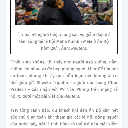
Ít nhất 40 người thiệt mạng sau vụ giẫm đạp để
tắm sông tại lễ hội Maha Kumbh Mela ở Ấn Độ
hôm 29/1. Ảnh:
Reuters.
“Thật kinh khủng, tôi thấy mọi người ngã xuống, nằm
chồng lên nhau và đè bẹp những người khác để tìm nơi
an toàn, nhưng khi ấy quá hỗn loạn nên không ai có
thể giúp gì”, Shweta Tripathi – người dân bang Uttar
Pradesh – xác nhận với
PV Tiền Phong
trên mạng xã
hội
X
, dưới một bài viết của
Reuters
.
TTW
từng cảnh báo, du khách khi đến Ấn Độ cần hết
sức chú ý an toàn khi tham gia các lễ hội đông người
của nước này, bởi lẽ tình hình có thể trở nên mất kiểm