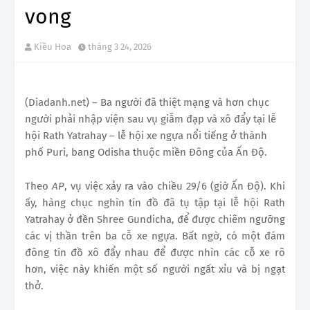
vong
Kiều Hoa
tháng 3 24, 2026
(Diadanh.net) – Ba người đã thiệt mạng và hơn chục
người phải nhập viện sau vụ giẫm đạp và xô đẩy tại lễ
hội Rath Yatrahay – lễ hội xe ngựa nổi tiếng ở thành
phố Puri, bang Odisha thuộc miền Đông của Ấn Độ.
Theo
AP
, vụ việc xảy ra vào chiều 29/6 (giờ Ấn Độ). Khi
ấy, hàng chục nghìn tín đồ đã tụ tập tại lễ hội Rath
Yatrahay ở đền Shree Gundicha, để được chiêm ngưỡng
các vị thần trên ba cỗ xe ngựa. Bất ngờ, có một đám
đông tín đồ xô đẩy nhau để được nhìn các cỗ xe rõ
hơn, việc này khiến một số người ngất xỉu và bị ngạt
thở.