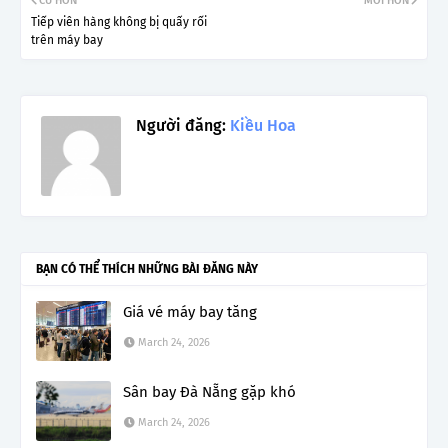
CŨ HƠN
MỚI HƠN
Tiếp viên hàng không bị quấy rối
trên máy bay
Người đăng:
Kiều Hoa
BẠN CÓ THỂ THÍCH NHỮNG BÀI ĐĂNG NÀY
Giá vé máy bay tăng
March 24, 2026
Sân bay Đà Nẵng gặp khó
March 24, 2026