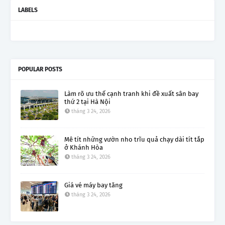
LABELS
POPULAR POSTS
Làm rõ ưu thế cạnh tranh khi đề xuất sân bay
thứ 2 tại Hà Nội
tháng 3 24, 2026
Mê tít những vườn nho trĩu quả chạy dài tít tắp
ở Khánh Hòa
tháng 3 24, 2026
Giá vé máy bay tăng
tháng 3 24, 2026