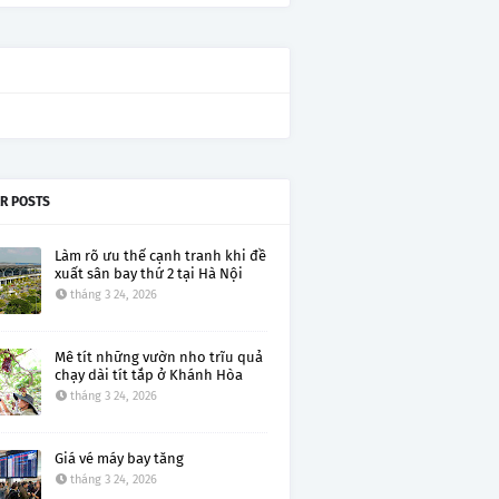
R POSTS
Làm rõ ưu thế cạnh tranh khi đề
xuất sân bay thứ 2 tại Hà Nội
tháng 3 24, 2026
Mê tít những vườn nho trĩu quả
chạy dài tít tắp ở Khánh Hòa
tháng 3 24, 2026
Giá vé máy bay tăng
tháng 3 24, 2026