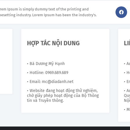
rem Ipsum is simply dummy text of the printing and
pesetting industry. Lorem Ipsum has been the industry's.
HỢP TÁC NỘI DUNG
L
• Bà Dương Mỹ Hạnh
• 
• Hotline: 0969.689.689
• H
• Email: mc@diadanh.net
• E
• Website đang hoạt động thử nghiệm,
• A
chờ giấy phép hoạt động của Bộ Thông
Quy
tin và Truyền thông.
Nội
• M