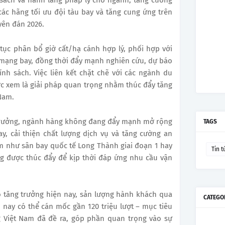
các hãng tối ưu đội tàu bay và tăng cung ứng trên
yên đán 2026.
tục phân bổ giờ cất/hạ cánh hợp lý, phối hợp với
 mạng bay, đồng thời đẩy mạnh nghiên cứu, dự báo
nh sách. Việc liên kết chặt chẽ với các ngành du
ợc xem là giải pháp quan trọng nhằm thúc đẩy tăng
Nam.
 trưởng, ngành hàng không đang đẩy mạnh mở rộng
TAGS
y, cải thiện chất lượng dịch vụ và tăng cường an
ểm như sân bay quốc tế Long Thành giai đoạn 1 hay
Tin t
g được thúc đẩy để kịp thời đáp ứng nhu cầu vận
độ tăng trưởng hiện nay, sản lượng hành khách qua
CATEGO
nay có thể cán mốc gần 120 triệu lượt – mục tiêu
Việt Nam đã đề ra, góp phần quan trọng vào sự