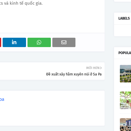
cs và kinh tế quốc gia.
LABELS
POPULA
MỚI HƠN
Đề xuất xây hầm xuyên núi ở Sa Pa
oa