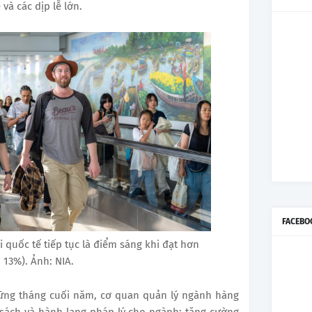
và các dịp lễ lớn.
FACEBO
 quốc tế tiếp tục là điểm sáng khi đạt hơn
 13%). Ảnh: NIA.
hững tháng cuối năm, cơ quan quản lý ngành hàng
 sách và hành lang pháp lý cho ngành; tăng cường