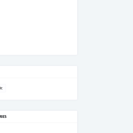
ức
RIES