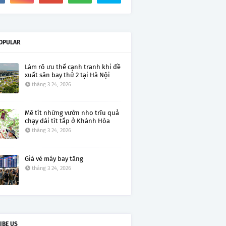
OPULAR
Làm rõ ưu thế cạnh tranh khi đề
xuất sân bay thứ 2 tại Hà Nội
tháng 3 24, 2026
Mê tít những vườn nho trĩu quả
chạy dài tít tắp ở Khánh Hòa
tháng 3 24, 2026
Giá vé máy bay tăng
tháng 3 24, 2026
IBE US