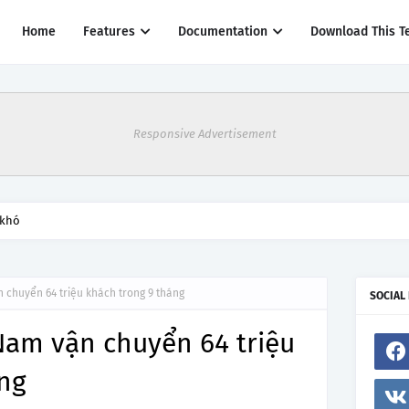
Home
Features
Documentation
Download This T
Responsive Advertisement
 khó
 chuyển 64 triệu khách trong 9 tháng
SOCIAL
Nam vận chuyển 64 triệu
áng