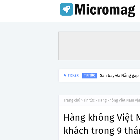
Sân bay Đà Nẵng gặp
TICKER
TIN TỨC
Trang chủ
Tin tức
Hàng không Việt Nam vận
Hàng không Việt 
khách trong 9 th