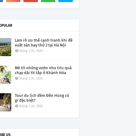
OPULAR
Làm rõ ưu thế cạnh tranh khi đề
xuất sân bay thứ 2 tại Hà Nội
tháng 3 24, 2026
Mê tít những vườn nho trĩu quả
chạy dài tít tắp ở Khánh Hòa
tháng 3 24, 2026
Tour du lịch đêm Đền Hùng có
gì đặc biệt?
tháng 3 24, 2026
IBE US