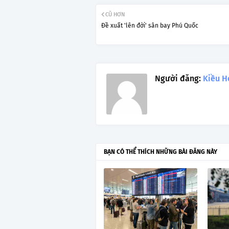
CŨ HƠN
Đề xuất 'lên đời' sân bay Phú Quốc
Người đăng:
Kiều H
BẠN CÓ THỂ THÍCH NHỮNG BÀI ĐĂNG NÀY