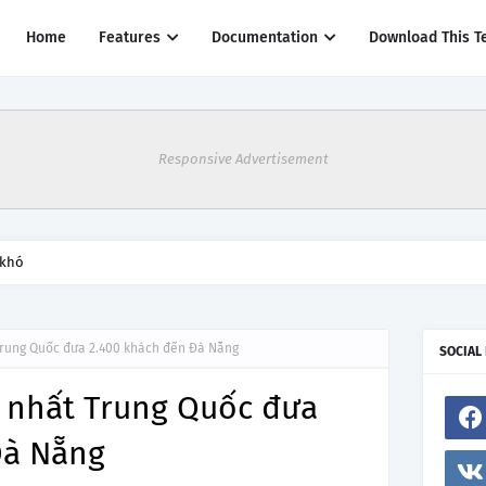
Home
Features
Documentation
Download This T
Responsive Advertisement
 khó
Trung Quốc đưa 2.400 khách đến Đà Nẵng
SOCIAL
n nhất Trung Quốc đưa
Đà Nẵng