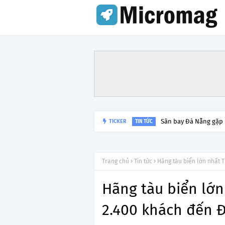
Sân bay Đà Nẵng gặp
TICKER
TIN TỨC
Trang chủ
Tin tức
Hãng tàu biển lớn nhất 
Hãng tàu biển lớ
2.400 khách đến 