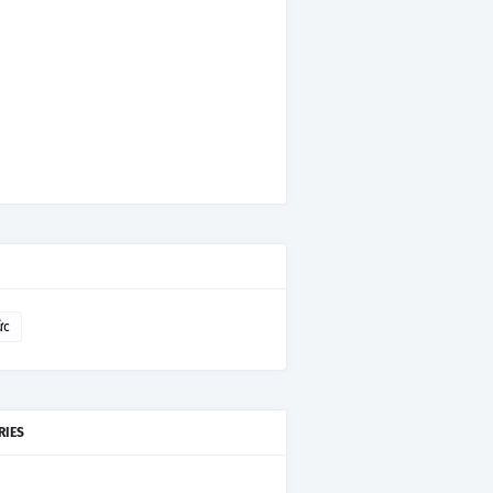
ức
RIES