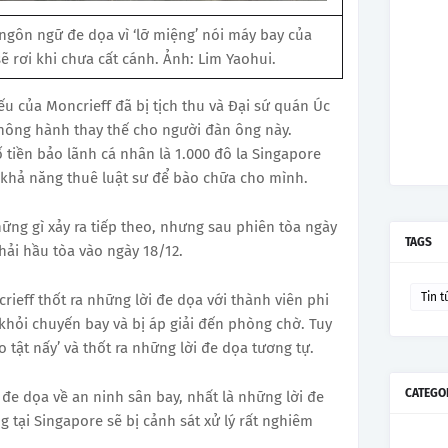
ngôn ngữ đe dọa vì ‘lỡ miệng’ nói máy bay của
ẽ rơi khi chưa cất cánh. Ảnh: Lim Yaohui.
iếu của Moncrieff đã bị tịch thu và Đại sứ quán Úc
hông hành thay thế cho người đàn ông này.
ố tiền bảo lãnh cá nhân là 1.000 đô la Singapore
 khả năng thuê luật sư để bào chữa cho mình.
hững gì xảy ra tiếp theo, nhưng sau phiên tòa ngày
TAGS
 phải hầu tòa vào ngày 18/12.
Tin t
rieff thốt ra những lời đe dọa với thành viên phi
khỏi chuyến bay và bị áp giải đến phòng chờ. Tuy
 tật nấy’ và thốt ra những lời đe dọa tương tự.
CATEGO
 đe dọa về an ninh sân bay, nhất là những lời đe
tại Singapore sẽ bị cảnh sát xử lý rất nghiêm