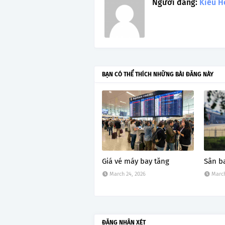
Người đăng:
Kiều H
BẠN CÓ THỂ THÍCH NHỮNG BÀI ĐĂNG NÀY
Giá vé máy bay tăng
Sân b
March 24, 2026
March
ĐĂNG NHẬN XÉT