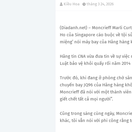
Kiều Hoa
tháng 3 24, 2026
(Diadanh.net) – Moncrieff Marli Curti
Ho của Singapore cáo buộc về tội sử
miệng’ nói máy bay của Hãng hàng kh
Hãng tin
CNA
vừa đưa tin về sự việc
Luật bảo vệ khỏi quấy rối năm 2014
Trước đó, khi đang ở phòng chờ sân
chuyến bay JQ96 của Hãng hàng khôn
Moncrieff đã nói với một thành viê
giết chết tất cả mọi người”.
Cũng trong sáng cùng ngày, Moncrief
khác, tôi vẫn nói với phi công rằng t