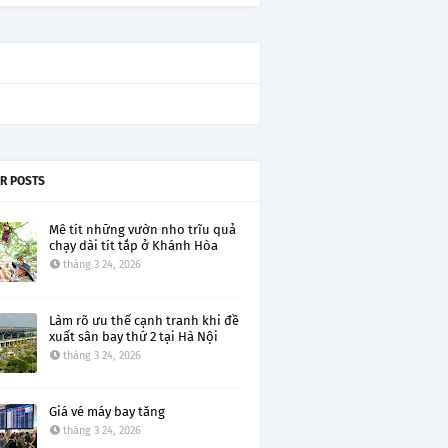
R POSTS
Mê tít những vườn nho trĩu quả
chạy dài tít tắp ở Khánh Hòa
tháng 3 24, 2026
Làm rõ ưu thế cạnh tranh khi đề
xuất sân bay thứ 2 tại Hà Nội
tháng 3 24, 2026
Giá vé máy bay tăng
tháng 3 24, 2026