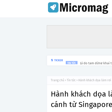
Lý do tạm dừng khai 
TICKER
TIN TỨC
Trang chủ
Tin tức
Hành khách dọa làm rơi 
Hành khách dọa l
cánh từ Singapore