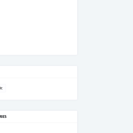
ức
RIES