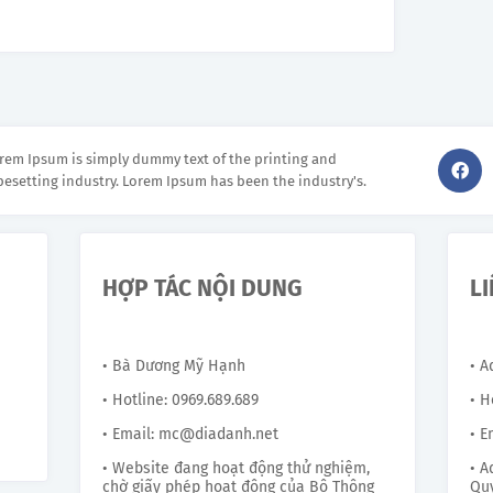
rem Ipsum is simply dummy text of the printing and
pesetting industry. Lorem Ipsum has been the industry's.
HỢP TÁC NỘI DUNG
L
• Bà Dương Mỹ Hạnh
• 
• Hotline: 0969.689.689
• H
• Email: mc@diadanh.net
• E
• Website đang hoạt động thử nghiệm,
• A
chờ giấy phép hoạt động của Bộ Thông
Quy