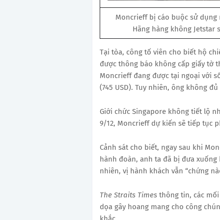
Moncrieff bị cáo buộc sử dụng 
Hãng hàng không Jetstar s
Tại tòa, công tố viên cho biết hộ ch
được thông báo không cấp giấy tờ t
Moncrieff đang được tại ngoại với s
(745 USD). Tuy nhiên, ông không đủ
Giới chức Singapore không tiết lộ n
9/12, Moncrieff dự kiến ​​sẽ tiếp tục
Cảnh sát cho biết, ngay sau khi Monc
hành đoàn, anh ta đã bị đưa xuống 
nhiên, vị hành khách vẫn “chứng nào
The Straits Times
thông tin, các mối
dọa gây hoang mang cho công chúng 
khắc.