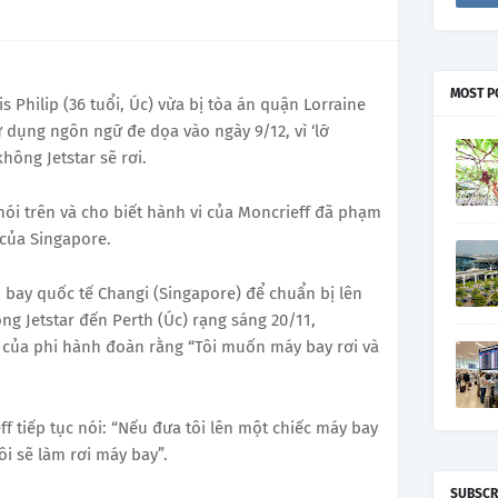
MOST P
s Philip (36 tuổi, Úc) vừa bị tòa án quận Lorraine
 dụng ngôn ngữ đe dọa vào ngày 9/12, vì ‘lỡ
ông Jetstar sẽ rơi.
 nói trên và cho biết hành vi của Moncrieff đã phạm
 của Singapore.
 bay quốc tế Changi (Singapore) để chuẩn bị lên
g Jetstar đến Perth (Úc) rạng sáng 20/11,
n của phi hành đoàn rằng “Tôi muốn máy bay rơi và
f tiếp tục nói: “Nếu đưa tôi lên một chiếc máy bay
ôi sẽ làm rơi máy bay”.
SUBSCR