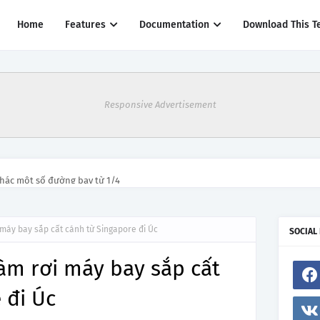
Home
Features
Documentation
Download This T
Responsive Advertisement
thác một số đường bay từ 1/4
máy bay sắp cất cánh từ Singapore đi Úc
SOCIAL
àm rơi máy bay sắp cất
 đi Úc