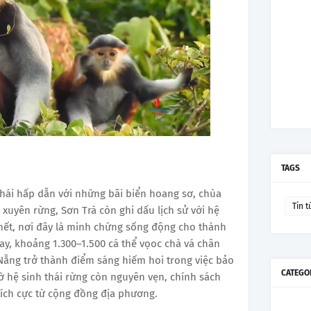
TAGS
thái hấp dẫn với những bãi biển hoang sơ, chùa
Tin t
 xuyên rừng, Sơn Trà còn ghi dấu lịch sử với hệ
 hết, nơi đây là minh chứng sống động cho thành
ay, khoảng 1.300–1.500 cá thể vọoc chà vá chân
 Nẵng trở thành điểm sáng hiếm hoi trong việc bảo
CATEGO
hờ hệ sinh thái rừng còn nguyên vẹn, chính sách
tích cực từ cộng đồng địa phương.