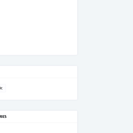
ức
RIES