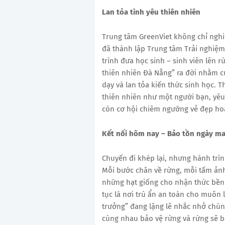
Lan tỏa tình yêu thiên nhiên
Trung tâm GreenViet không chỉ ngh
đã thành lập Trung tâm Trải nghiệm
trình đưa học sinh – sinh viên lên 
thiên nhiên Đà Nẵng” ra đời nhằm cu
dạy và lan tỏa kiến thức sinh học. T
thiên nhiên như một người bạn, yêu 
còn cơ hội chiêm ngưỡng vẻ đẹp ho
Kết nối hôm nay – Bảo tồn ngày ma
Chuyến đi khép lại, nhưng hành trìn
Mỗi bước chân về rừng, mỗi tấm ảnh
những hạt giống cho nhận thức bền
tục là nơi trú ẩn an toàn cho muôn 
trưởng” đang lặng lẽ nhắc nhở chúng
cùng nhau bảo vệ rừng và rừng sẽ bả