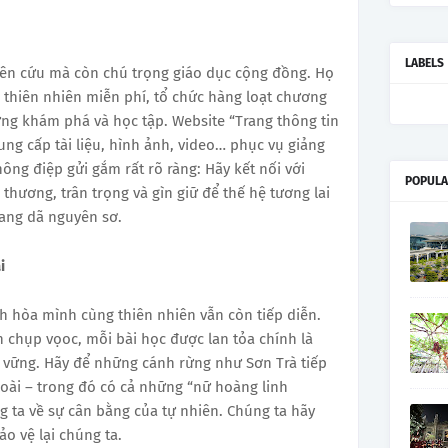
LABELS
iên cứu mà còn chú trọng giáo dục cộng đồng. Họ
 thiên nhiên miễn phí, tổ chức hàng loạt chương
rừng khám phá và học tập. Website “Trang thông tin
ng cấp tài liệu, hình ảnh, video… phục vụ giảng
hông điệp gửi gắm rất rõ ràng: Hãy kết nối với
POPULA
thương, trân trọng và gìn giữ để thế hệ tương lai
ang dã nguyên sơ.
i
h hòa mình cùng thiên nhiên vẫn còn tiếp diễn.
 chụp vọoc, mỗi bài học được lan tỏa chính là
 vững. Hãy để những cánh rừng như Sơn Trà tiếp
loài – trong đó có cả những “nữ hoàng linh
 ta về sự cân bằng của tự nhiên. Chúng ta hãy
o vệ lại chúng ta.