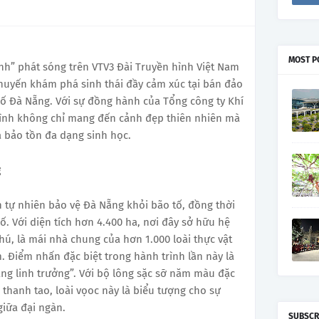
MOST P
nh” phát sóng trên VTV3 Đài Truyền hình Việt Nam
chuyến khám phá sinh thái đầy cảm xúc tại bán đảo
hố Đà Nẵng. Với sự đồng hành của Tổng công ty Khí
rình không chỉ mang đến cảnh đẹp thiên nhiên mà
à bảo tồn đa dạng sinh học.
g
n tự nhiên bảo vệ Đà Nẵng khỏi bão tố, đồng thời
. Với diện tích hơn 4.400 ha, nơi đây sở hữu hệ
ú, là mái nhà chung của hơn 1.000 loài thực vật
. Điểm nhấn đặc biệt trong hành trình lần này là
àng linh trưởng”. Với bộ lông sặc sỡ năm màu đặc
 thanh tao, loài vọoc này là biểu tượng cho sự
giữa đại ngàn.
SUBSCR