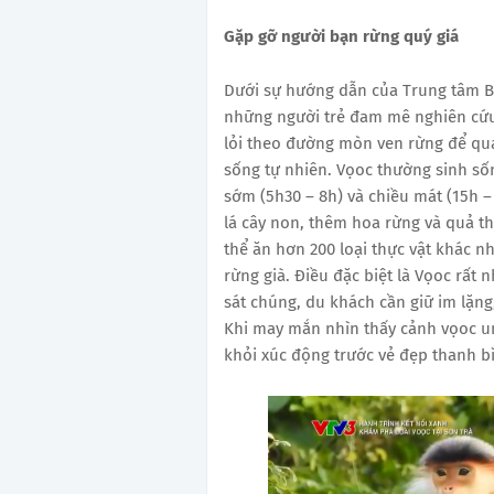
Gặp gỡ người bạn rừng quý giá
Dưới sự hướng dẫn của Trung tâm Bả
những người trẻ đam mê nghiên cứu
lỏi theo đường mòn ven rừng để qu
sống tự nhiên. Vọoc thường sinh sốn
sớm (5h30 – 8h) và chiều mát (15h –
lá cây non, thêm hoa rừng và quả t
thể ăn hơn 200 loại thực vật khác 
rừng già. Điều đặc biệt là Vọoc rất
sát chúng, du khách cần giữ im lặn
Khi may mắn nhìn thấy cảnh vọoc u
khỏi xúc động trước vẻ đẹp thanh b