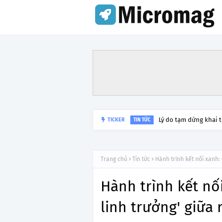
Lý do tạm dừng khai 
TICKER
TIN TỨC
Trang chủ
Tin tức
Hành trình kết nối xanh:
Hành trình kết nố
linh trưởng' giữa