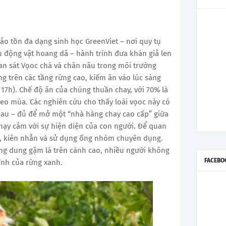
o tồn đa dạng sinh học GreenViet – nơi quy tụ
 động vật hoang dã – hành trình đưa khán giả len
an sát Vọoc chà vá chân nâu trong môi trường
g trên các tầng rừng cao, kiếm ăn vào lúc sáng
 17h). Chế độ ăn của chúng thuần chay, với 70% là
heo mùa. Các nghiên cứu cho thấy loài vọoc này có
nhau – đủ để mở một “nhà hàng chay cao cấp” giữa
 nhạy cảm với sự hiện diện của con người. Để quan
g, kiên nhẫn và sử dụng ống nhòm chuyên dụng.
ng dung gặm lá trên cành cao, nhiều người không
FACEBO
ình của rừng xanh.