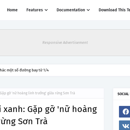
Home
Features
Documentation
Download This T
Responsive Advertisement
thác một số đường bay từ 1/4
 Gặp gỡ 'nữ hoàng linh trưởng' giữa rừng Sơn Trà
SOCIAL
i xanh: Gặp gỡ 'nữ hoàng
 rừng Sơn Trà