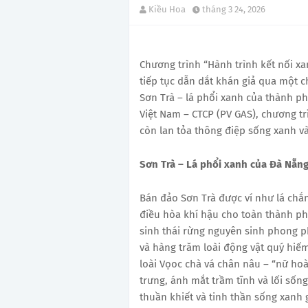
Kiều Hoa
tháng 3 24, 2026
Chương trình “Hành trình kết nối xa
tiếp tục dẫn dắt khán giả qua một 
Sơn Trà – lá phổi xanh của thành p
Việt Nam – CTCP (PV GAS), chương t
còn lan tỏa thông điệp sống xanh v
Sơn Trà – Lá phổi xanh của Đà Nẵn
Bán đảo Sơn Trà được ví như lá chắ
điều hòa khí hậu cho toàn thành phố
sinh thái rừng nguyên sinh phong ph
và hàng trăm loài động vật quý hiếm
loài Vọoc chà vá chân nâu – “nữ ho
trưng, ánh mắt trầm tĩnh và lối sống
thuần khiết và tinh thần sống xanh 