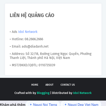
LIÊN HỆ QUẢNG CÁO
• Ads
Idol Network
• Hotline: 08.2666.2666
• Email: ads@diadanh.net
• Address: Số 32/18, Đường Lương Ngọc Quyến, Phường
Thanh Liệt, Thành phố Hà Nội, Việt Nam
• MST/ĐKKD/QĐTL: 0110735039
HOME
ABOUT
CONTACT US
Crafted with by
Blogging
| Distributed by
Idol Network
Khám phá thêm
+
Nguoi Noi Tieng
+
Nguoi Dep Viet Nam