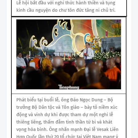
Lễ hội bắt đầu với nghi thức hành thiền và tụng
kinh cầu nguyện do chư tôn đức tăng ni chủ trì.
Phát biểu tại buổi lễ, ông Đào Ngọc Dung – Bộ
trưởng Bộ Dân tộc và Tôn giáo – bày tỏ niềm xúc
động và vinh dự khi được tham dự một nghi lễ
thiêng liêng, thấm đẫm tinh thần từ bi và khát
vọng hòa bình. Ông nhấn mạnh Đại lễ Vesak Liên
Hợp Quốc lần thứ 20 tổ chức tại Việt Nam mang ý