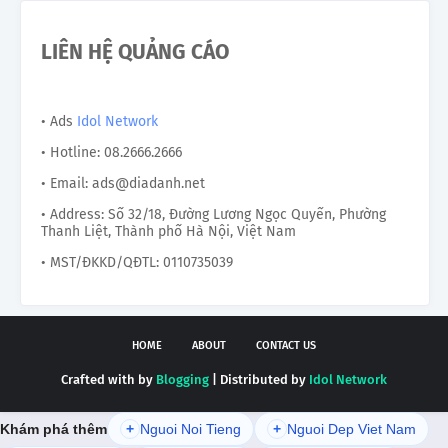
LIÊN HỆ QUẢNG CÁO
• Ads
Idol Network
• Hotline: 08.2666.2666
• Email: ads@diadanh.net
• Address: Số 32/18, Đường Lương Ngọc Quyến, Phường
Thanh Liệt, Thành phố Hà Nội, Việt Nam
• MST/ĐKKD/QĐTL: 0110735039
HOME
ABOUT
CONTACT US
Crafted with by
Blogging
| Distributed by
Idol Network
Khám phá thêm
+
Nguoi Noi Tieng
+
Nguoi Dep Viet Nam