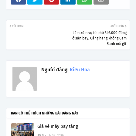
CŨ HƠN
MỚI HƠN
Lùm xùm vụ tô phở 346.000 đồng
ở sân bay, Cảng hàng không Cam
Ranh nói gì?
Người đăng:
Kiều Hoa
BẠN CÓ THỂ THÍCH NHỮNG BÀI ĐĂNG NÀY
Giá vé máy bay tăng
March 24, 2026