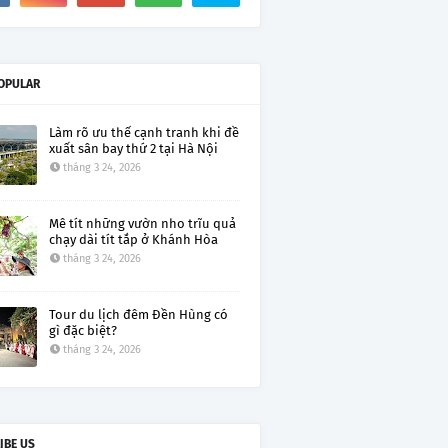
OPULAR
Làm rõ ưu thế cạnh tranh khi đề
xuất sân bay thứ 2 tại Hà Nội
tháng 3 24, 2026
Mê tít những vườn nho trĩu quả
chạy dài tít tắp ở Khánh Hòa
tháng 3 24, 2026
Tour du lịch đêm Đền Hùng có
gì đặc biệt?
tháng 3 24, 2026
IBE US