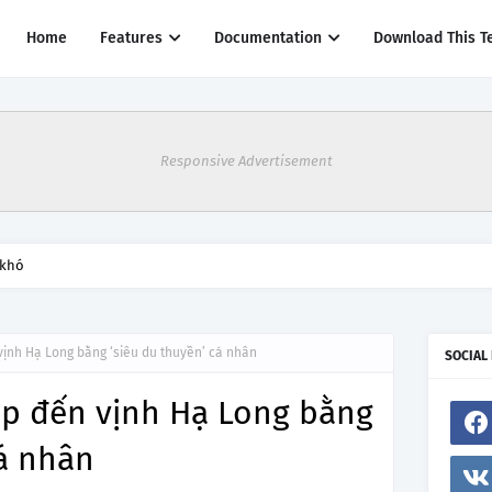
Home
Features
Documentation
Download This T
Responsive Advertisement
 khó
vịnh Hạ Long bằng ‘siêu du thuyền’ cá nhân
SOCIAL
ắp đến vịnh Hạ Long bằng
cá nhân