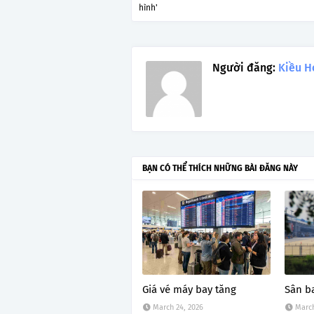
hình'
Người đăng:
Kiều H
BẠN CÓ THỂ THÍCH NHỮNG BÀI ĐĂNG NÀY
Giá vé máy bay tăng
Sân b
March 24, 2026
March