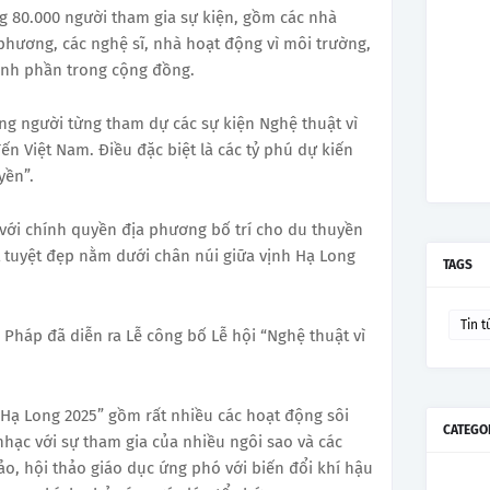
g 80.000 người tham gia sự kiện, gồm các nhà
phương, các nghệ sĩ, nhà hoạt động vì môi trường,
hành phần trong cộng đồng.
ng người từng tham dự các sự kiện Nghệ thuật vì
đến Việt Nam.
Điều đặc biệt là các tỷ phú dự kiến
yền”.
 với chính quyền địa phương bố trí cho du thuyền
t tuyệt đẹp nằm dưới chân núi giữa vịnh Hạ Long
TAGS
Tin t
n Pháp đã diễn ra Lễ công bố Lễ hội “Nghệ thuật vì
h Hạ Long 2025” gồm rất nhiều các hoạt động sôi
CATEGO
nhạc với sự tham gia của nhiều ngôi sao và các
hảo, hội thảo giáo dục ứng phó với biến đổi khí hậu