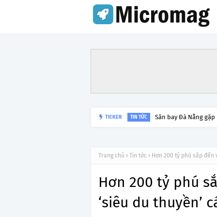
Sân bay Đà Nẵng gặp
TICKER
TIN TỨC
Trang chủ
Tin tức
Hơn 200 tỷ phú sắp đến 
Hơn 200 tỷ phú s
‘siêu du thuyền’ 