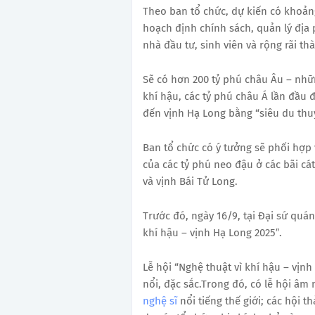
Theo ban tổ chức, dự kiến có khoản
hoạch định chính sách, quản lý địa 
nhà đầu tư, sinh viên và rộng rãi t
Sẽ có hơn 200 tỷ phú châu Âu – nhữ
khí hậu, các tỷ phú châu Á lần đầu 
đến
vịnh Hạ Long
bằng “siêu du thu
Ban tổ chức có ý tưởng sẽ phối hợp
của các tỷ phú neo đậu ở các bãi cá
và vịnh Bái Tử Long.
Trước đó, ngày 16/9, tại Đại sứ quá
khí hậu – vịnh Hạ Long 2025″.
Lễ hội “Nghệ thuật vì khí hậu – vịn
nổi, đặc sắc.
Trong đó, có lễ hội âm 
nghệ sĩ
nổi tiếng thế giới; các hội t