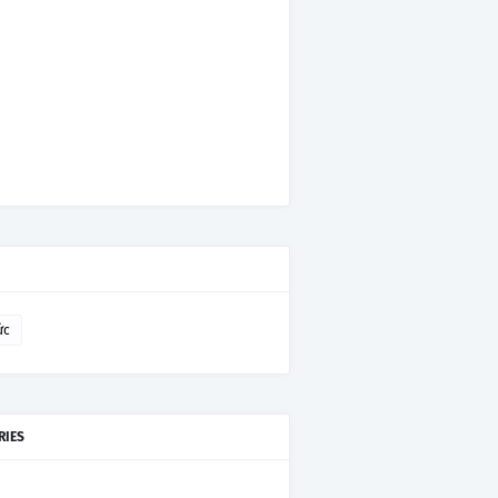
ức
RIES