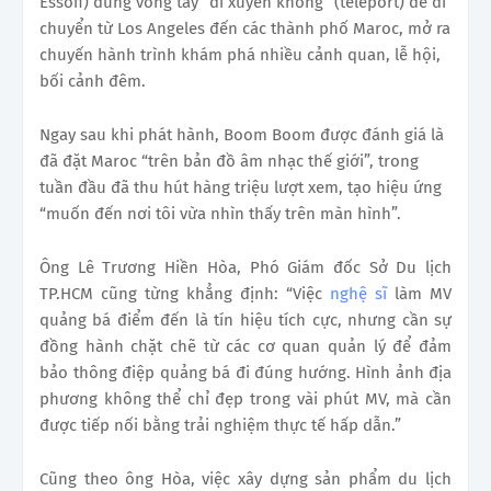
Essofi) dùng vòng tay “đi xuyên không” (teleport) để di
chuyển từ Los Angeles đến các thành phố Maroc, mở ra
chuyến hành trình khám phá nhiều cảnh quan, lễ hội,
bối cảnh đêm.
Ngay sau khi phát hành, Boom Boom được đánh giá là
đã đặt Maroc “trên bản đồ âm nhạc thế giới”, trong
tuần đầu đã thu hút hàng triệu lượt xem, tạo hiệu ứng
“muốn đến nơi tôi vừa nhìn thấy trên màn hình”.
Ông Lê Trương Hiền Hòa, Phó Giám đốc Sở Du lịch
TP.HCM cũng từng khẳng định: “Việc
nghệ sĩ
làm MV
quảng bá điểm đến là tín hiệu tích cực, nhưng cần sự
đồng hành chặt chẽ từ các cơ quan quản lý để đảm
bảo thông điệp quảng bá đi đúng hướng. Hình ảnh địa
phương không thể chỉ đẹp trong vài phút MV, mà cần
được tiếp nối bằng trải nghiệm thực tế hấp dẫn.”
Cũng theo ông Hòa, việc xây dựng sản phẩm du lịch