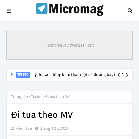
Responsive Advertisement
Lý do tạm dừng khai thác một số đường bay từ 1/4
TIN TỨC
Trang chủ
Tin tức
Đi tua theo MV
Đi tua theo MV
Kiều Hoa
tháng 3 24, 2026