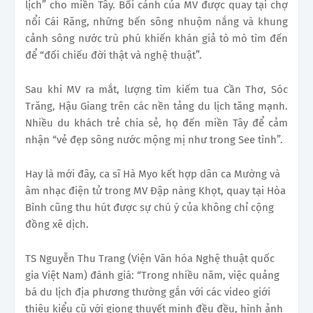
lịch” cho miền Tây. Bối cảnh của MV được quay tại chợ
nổi Cái Răng, những bến sông nhuộm nắng và khung
cảnh sông nước trù phú khiến khán giả tò mò tìm đến
để “đối chiếu đời thật và nghệ thuật”.
Sau khi MV ra mắt, lượng tìm kiếm tua Cần Thơ, Sóc
Trăng, Hậu Giang trên các nền tảng du lịch tăng mạnh.
Nhiều du khách trẻ chia sẻ, họ đến miền Tây để cảm
nhận “vẻ đẹp sông nước mộng mị như trong See tình”.
Hay là mới đây, ca sĩ Hà Myo kết hợp dân ca Mường và
âm nhạc điện tử trong MV Đập nàng Khọt, quay tại Hòa
Bình cũng thu hút được sự chú ý của không chỉ cộng
đồng xê dịch.
TS Nguyễn Thu Trang (Viện Văn hóa Nghệ thuật quốc
gia Việt Nam) đánh giá: “Trong nhiều năm, việc quảng
bá du lịch địa phương thường gắn với các video giới
thiệu kiểu cũ với giọng thuyết minh đều đều, hình ảnh