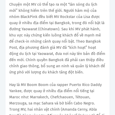
Chuyện một MV có thể tạo ra một “làn sóng du lịch
mới” không hiếm trên thế giới. Người hâm mộ của
nhóm BlackPink đều biết MV Rockstar của Lisa được
quay ở nhiều địa điểm tại Bangkok, trong đó nổi bật là
đường Yaowarat (Chinatown). Sau khi MV phát hành,
khu vực này chứng kiến luồng khách đổ về mạnh mẽ
để check-in những cảnh quay nổi bật. Theo Bangkok
Post, địa phương đánh giá MV đã “kích hoạt” hoạt
động du lịch tại Yaowarat, đưa nơi này lên bản đồ điểm
đến mới. Chính quyền Bangkok đã phải can thiệp điều
chỉnh giao thông, bổ sung an ninh và quản lý khách để
ứng phó với lượng du khách tăng đột biến.
Hay là MV Boom Boom của rapper Puerto Rico Daddy
Yankee, được quay ở nhiều địa điểm nổi tiếng tại
Maroc như: Marrakech, Chefchaouen, Tétouan,
Merzouga, sa mạc Sahara và bờ biển Cabo Negro.
Trong MV, hai nhân vật chính (Amanda Cerny, Abla