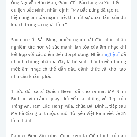
Ông Nguyễn Hữu Mạo, Giám đốc Bảo tàng và Xúc tiến
du lịch Bắc Ninh, nhận định: “MV Bắc Bling đã tạo ra
hiệu ứng lan tỏa mạnh mẽ, thu hút sự quan tâm của du
khách trong và ngoài tỉnh.”
Sau cơn sốt Bắc Bling, nhiều người bắt đầu nhìn nhận
nghiêm túc hơn về sức mạnh lan tỏa của âm nhạc khi
kết hợp với các điểm đến địa phương. Nhiều
nghệ sĩ
đã
nhanh chóng nhận ra đây là hệ sinh thái truyền thông
mới: âm nhạc có thể dẫn dắt, đánh thức và khởi tạo
nhu cầu khám phá.
Trước đó, ca sĩ Quách Beem đã cho ra mắt MV Ninh
Bình ơi với cảnh quay chủ yếu là những vẻ đẹp của
Tràng An, Tam Cốc, Hang Múa, chùa Bái Đính… tiếp sau
MV Hà Giang ơi thuộc chuỗi Tôi yêu Việt Nam viết về 34
tỉnh thành.
Rapper Đen Vâu cũng được xem là điển hình của xu