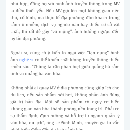
phù hợp, đồng bộ với hình ảnh truyền thông trong MV
là điều thiết yếu. Nếu MV gợi lên một không gian nên
thơ, cổ kính, mà thực tế địa phương đón khách trong
cảnh ô nhiễm, dịch vụ nghèo nàn hay thiếu cơ sở vật
chất, thì rất dễ gây “vỡ mộng”, ảnh hưởng ngược đến
uy tín địa phương.
Ngoài ra, cũng có ý kiến lo ngại việc “tận dụng” hình
ảnh
nghệ sĩ
có thể khiến chất lượng truyền thông thiếu
chiều sâu. “Chúng ta cần phân biệt giữa quảng bá cảm
tính và quảng bá văn hóa.
Không phải ai quay MV ở địa phương cũng giúp ích cho
du lịch, nếu sản phẩm hời hợt, không phản ánh đúng
giá trị bản địa. Một số sản phẩm có nguy cơ biến
không gian văn hóa thành phông nền trang trí. Phải có
sự thẩm định, định hướng và hỗ trợ từ ngành quản lý
văn hóa, du lịch”, ông Lê Đình Minh, chuyên gia tư vấn
phát triển điểm đến du lịch cảnh báo.