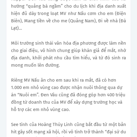
hướng “quảng bá ngầm” cho du lịch khi địa danh xuất
hiện đủ dày trong loạt MV như Nấu cơm cho em (Điện
Biên), Mang tiền về cho me (Quảng Nam), Đi về nhà (Đà
Lạt)…
Môi trường sinh thái văn hóa địa phương được làm nền
cho giai điệu, vô hình chung giúp khán giả để mắt, nhớ
địa danh, khởi phát nhu cầu tìm hiểu, và từ đó sinh ra
mong muốn lên đường.
Riêng MV Nấu ăn cho em sau khi ra mắt, đã có hơn
1.000 em nhỏ vùng cao được nhận nuôi thông qua dự
án “Nuôi em”. Đen Vâu cũng đã đóng góp hơn 400 triệu
đồng từ doanh thu của MV để xây dựng trường học và
hỗ trợ các em nhỏ vùng cao.
See tình của Hoàng Thùy Linh cũng bắt đầu từ một bản
hit gây sốt mạng xã hội, rồi vô tình trở thành “đại sứ du