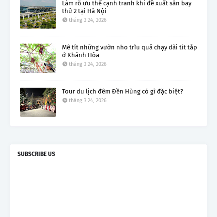
Làm rõ ưu thế cạnh tranh khi đề xuất sân bay
thứ 2 tại Hà Nội
tháng 3 24, 2026
Mê tít những vườn nho trĩu quả chạy dài tít tắp
ở Khánh Hòa
tháng 3 24, 2026
Tour du lịch đêm Đền Hùng có gì đặc biệt?
tháng 3 24, 2026
SUBSCRIBE US