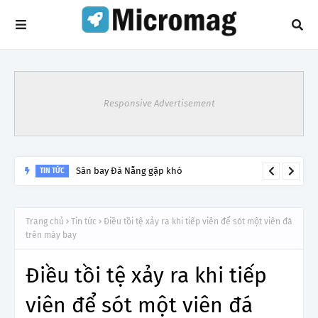
Responsive Advertisement
Lý do tạm dừng khai thác một số đường bay từ 1/4
TIN TỨC
Trang chủ
Tin tức
Điều tồi tệ xảy ra khi tiếp viên để sót một viên đá
trên máy bay
Điều tồi tệ xảy ra khi tiếp
viên để sót một viên đá