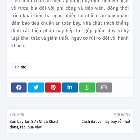
Liên minh châu Âu hiện áp dụng quy định nghiêm ngặt
về rượu bia đối với phi công và tiếp viên, đồng thời
triển khai kiểm tra ngẫu nhiên tại nhiều sân bay nhằm
đảm bảo tiêu chuẩn an toàn bay. Nhà chức trách khẳng
định các biện pháp này tiếp tục góp phần duy trì kỷ
luật khai thác và giảm thiểu nguy cơ rủi ro đối với hành
khách.
Tin tức
CŨ HƠN
MỚI HƠN
Sân bay Tân Sơn Nhất: Khách
Cách đặt vé máy bay rẻ nhất
đông, rác 'bủa vây'