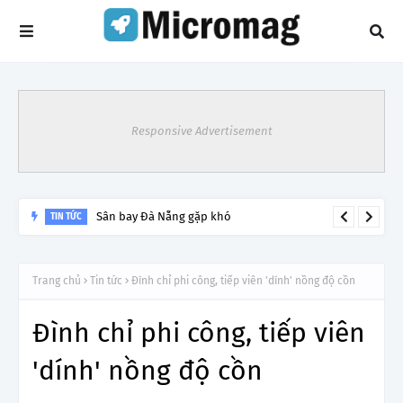
Responsive Advertisement
Lý do tạm dừng khai thác một số đường bay từ 1/4
Trang chủ
Tin tức
Đình chỉ phi công, tiếp viên 'dính' nồng độ cồn
Đình chỉ phi công, tiếp viên
'dính' nồng độ cồn