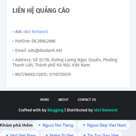
LIÊN HỆ QUẢNG CÁO
• Ads
Idol Network
• Hotline: 08.2666.2666
• Email: ads@diadanh.net
• Address: Số 32/18, Đường Lương Ngọc Quyến, Phường
Thanh Liệt, Thành phố Hà Nội, Việt Nam
• MST/ĐKKD/QĐTL: 0110735039
HOME
ABOUT
CONTACT US
Crafted with by
Blogging
| Distributed by
Idol Network
Khám phá thêm
+
Nguoi Noi Tieng
+
Nguoi Dep Viet Nam
+
Idol Viet Nam
+
Nghe Si Viet
+
Tin Tuc Sao Viet