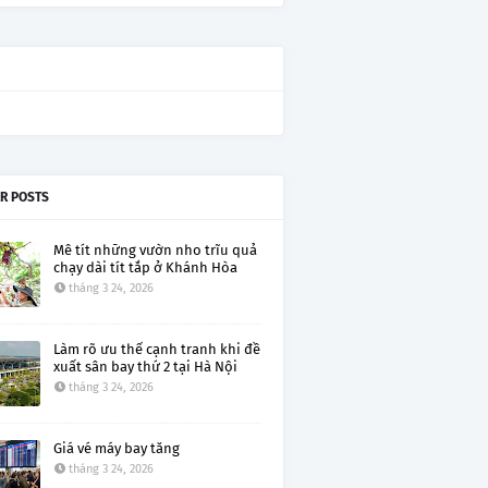
R POSTS
Mê tít những vườn nho trĩu quả
chạy dài tít tắp ở Khánh Hòa
tháng 3 24, 2026
Làm rõ ưu thế cạnh tranh khi đề
xuất sân bay thứ 2 tại Hà Nội
tháng 3 24, 2026
Giá vé máy bay tăng
tháng 3 24, 2026