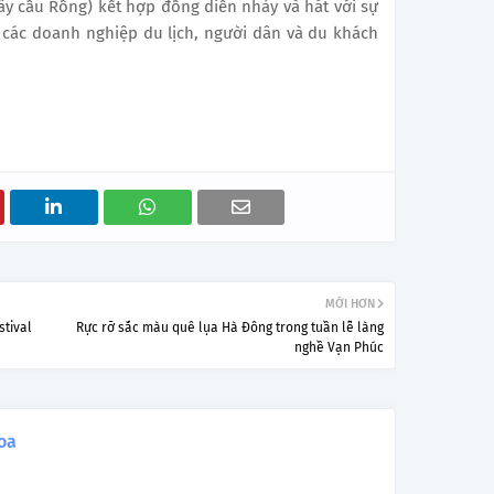
y cầu Rồng) kết hợp đồng diễn nhảy và hát với sự
các doanh nghiệp du lịch, người dân và du khách
MỚI HƠN
stival
Rực rỡ sắc màu quê lụa Hà Đông trong tuần lễ làng
nghề Vạn Phúc
oa