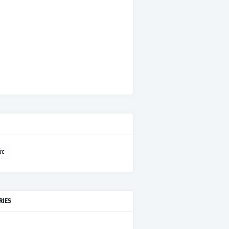
ức
RIES