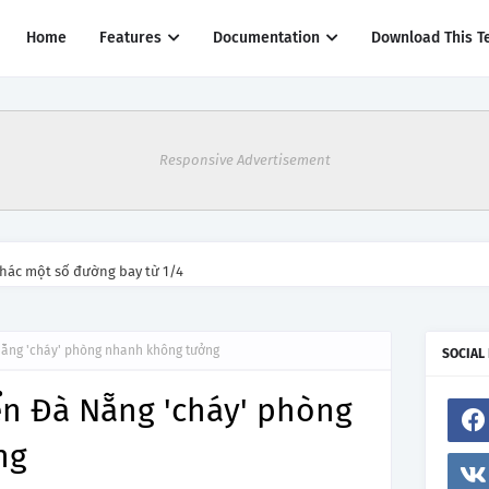
Home
Features
Documentation
Download This T
Responsive Advertisement
thác một số đường bay từ 1/4
Nẵng 'cháy' phòng nhanh không tưởng
SOCIAL
ển Đà Nẵng 'cháy' phòng
ng