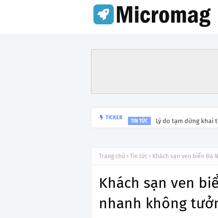
Lý do tạm dừng khai 
TICKER
TIN TỨC
Trang chủ
Tin tức
Khách sạn ven biển Đà 
Khách sạn ven bi
nhanh không tưở