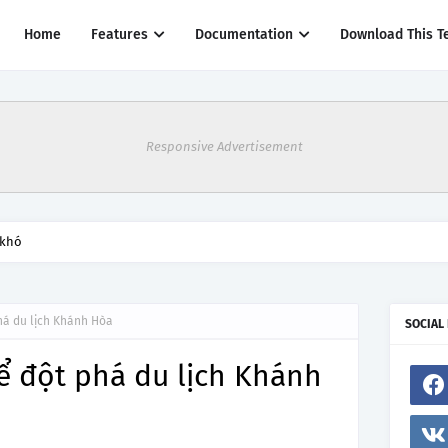
Home
Features
Documentation
Download This T
Responsive Advertisement
thác một số đường bay từ 1/4
há du lịch Khánh Hòa
SOCIAL
ể đột phá du lịch Khánh