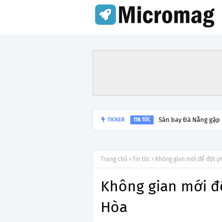
TICKER
Lý do tạm dừng khai 
TIN TỨC
Trang chủ
Tin tức
Không gian mới để đột p
Không gian mới đ
Hòa