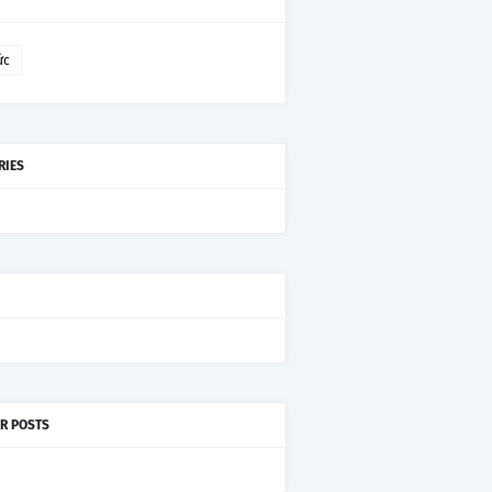
ức
RIES
R POSTS