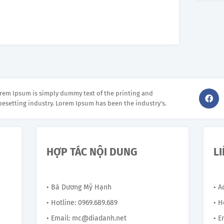
rem Ipsum is simply dummy text of the printing and
pesetting industry. Lorem Ipsum has been the industry's.
HỢP TÁC NỘI DUNG
L
• Bà Dương Mỹ Hạnh
• 
• Hotline: 0969.689.689
• H
• Email: mc@diadanh.net
• E