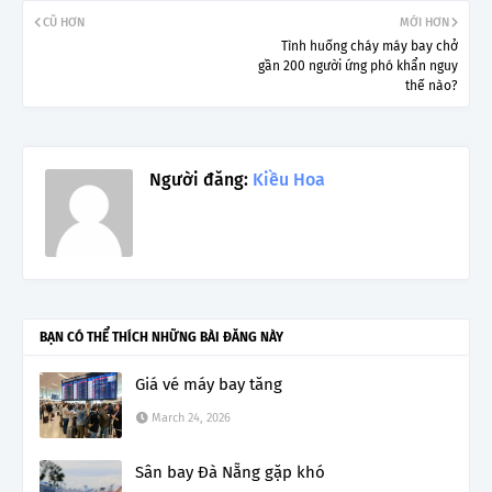
CŨ HƠN
MỚI HƠN
Tình huống cháy máy bay chở
gần 200 người ứng phó khẩn nguy
thế nào?
Người đăng:
Kiều Hoa
BẠN CÓ THỂ THÍCH NHỮNG BÀI ĐĂNG NÀY
Giá vé máy bay tăng
March 24, 2026
Sân bay Đà Nẵng gặp khó