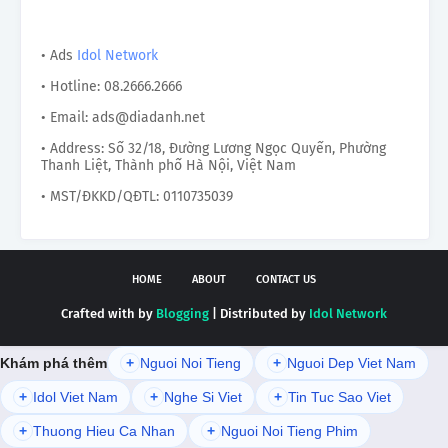
• Ads
Idol Network
• Hotline: 08.2666.2666
• Email: ads@diadanh.net
• Address: Số 32/18, Đường Lương Ngọc Quyến, Phường
Thanh Liệt, Thành phố Hà Nội, Việt Nam
• MST/ĐKKD/QĐTL: 0110735039
HOME
ABOUT
CONTACT US
Crafted with by
Blogging
| Distributed by
Idol Network
Khám phá thêm
+
Nguoi Noi Tieng
+
Nguoi Dep Viet Nam
+
Idol Viet Nam
+
Nghe Si Viet
+
Tin Tuc Sao Viet
+
Thuong Hieu Ca Nhan
+
Nguoi Noi Tieng Phim