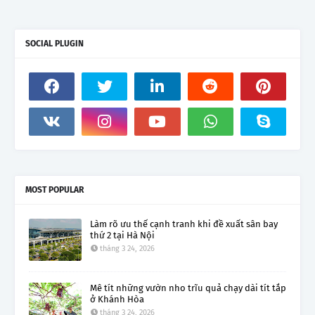
SOCIAL PLUGIN
MOST POPULAR
Làm rõ ưu thế cạnh tranh khi đề xuất sân bay
thứ 2 tại Hà Nội
tháng 3 24, 2026
Mê tít những vườn nho trĩu quả chạy dài tít tắp
ở Khánh Hòa
tháng 3 24, 2026