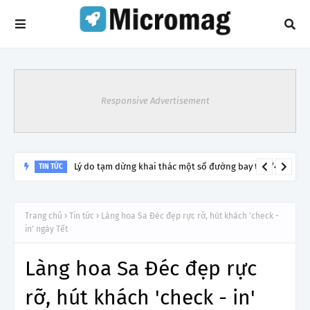
Responsive Advertisement
Lý do tạm dừng khai thác một số đường bay từ 1/4
TIN TỨC
Trang chủ
Tin tức
Làng hoa Sa Đéc đẹp rực rỡ, hút khách 'check -
in' ngày Tết
Làng hoa Sa Đéc đẹp rực
rỡ, hút khách 'check - in'