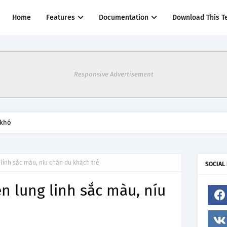
Home
Features
Documentation
Download This T
Responsive Advertisement
 khó
linh sắc màu, níu chân du khách trẻ
SOCIAL
n lung linh sắc màu, níu