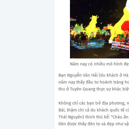
Năm nay có nhiều mô hình đẹ
Bạn Nguyễn Văn Hải (du khách ở Hà 
năm nay thấy đầu tư hoành tráng h
thu ở Tuyên Quang thực sự khác biệt
Không chỉ các bạn trẻ địa phương, 
Bái, thậm chí cả du khách quốc tế c
Thái Nguyên) thích thú kể: “Cháu ấ
tiên được thấy đèn to và đẹp như vậ