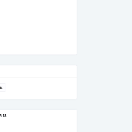
ức
RIES