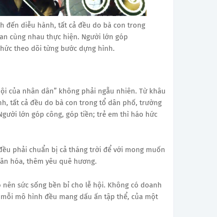
h đến diễu hành, tất cả đều do bà con trong
uan cùng nhau thực hiện. Người lớn góp
o hức theo dõi từng bước dựng hình.
 hội của nhân dân” không phải ngẫu nhiên. Từ khâu
h, tất cả đều do bà con trong tổ dân phố, trường
gười lớn góp công, góp tiền; trẻ em thì háo hức
đều phải chuẩn bị cả tháng trời để với mong muốn
 văn hóa, thêm yêu quê hương.
o nên sức sống bền bỉ cho lễ hội. Không có doanh
 mỗi mô hình đều mang dấu ấn tập thể, của một