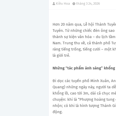
Kiều Hoa
tháng 3 24, 2026
Hơn 20 năm qua, Lễ hội Thành Tuyên
Tuyên. Từ những chiếc đèn ông sao đ
thành sự kiện văn hóa – du lịch tầm 
Nam. Trung thu về, cả thành phố T
ràng tiếng trống, tiếng cười – một
là giới trẻ.
Những “tác phẩm ánh sáng” khổng 
Đi dọc các tuyến phố Minh Xuân, An
Quang) những ngày này, người ta d
khổng lồ, cao tới 3m, dài cả chục m
chuyện: khi là “Phượng hoàng tung c
nhộn; có khi là hình tượng Thánh Gi
động.