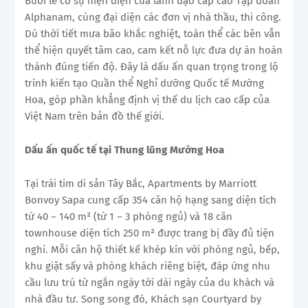
Buổi lễ có sự hiện diện của lãnh đạo cấp cao Tập đoàn
Alphanam, cùng đại diện các đơn vị nhà thầu, thi công.
Dù thời tiết mưa bão khắc nghiệt, toàn thể các bên vẫn
thể hiện quyết tâm cao, cam kết nỗ lực đưa dự án hoàn
thành đúng tiến độ. Đây là dấu ấn quan trọng trong lộ
trình kiến tạo Quần thể Nghỉ dưỡng Quốc tế Mường
Hoa, góp phần khẳng định vị thế du lịch cao cấp của
Việt Nam trên bản đồ thế giới.
Dấu ấn quốc tế tại Thung lũng Mường Hoa
Tại trái tim di sản Tây Bắc, Apartments by Marriott
Bonvoy Sapa cung cấp 354 căn hộ hạng sang diện tích
từ 40 – 140 m² (từ 1 – 3 phòng ngủ) và 18 căn
townhouse diện tích 250 m² được trang bị đầy đủ tiện
nghi. Mỗi căn hộ thiết kế khép kín với phòng ngủ, bếp,
khu giặt sấy và phòng khách riêng biệt, đáp ứng nhu
cầu lưu trú từ ngắn ngày tới dài ngày của du khách và
nhà đầu tư. Song song đó, Khách sạn Courtyard by