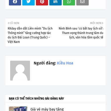
CŨ HƠN
MỚI HƠN
KKday dẫn dắt Liên minh “Du lịch
Ninh Bình sau 'cú bắt tay lịch sử':
Thông minh” tăng cường hợp tác
Tham vọng thành trung tâm du
du lịch Đài Loan (Trung Quốc) –
lịch, văn hóa tầm quốc tế
Việt Nam
Người đăng:
Kiều Hoa
BẠN CÓ THỂ THÍCH NHỮNG BÀI ĐĂNG NÀY
Giá vé máy bay tăng