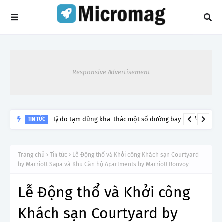
Responsive Advertisement
Lý do tạm dừng khai thác một số đường bay từ 1/4
TIN TỨC
Trang chủ
Tin tức
Lễ Động thổ và Khởi công Khách sạn Courtyard
by Marriott Sapa và Khu Căn hộ Apartments by Marriott Bonvoy
Lễ Động thổ và Khởi công
Khách sạn Courtyard by