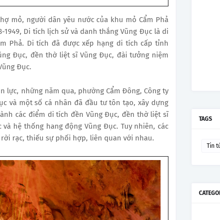
, thợ mỏ, người dân yêu nước của khu mỏ Cẩm Phả
1949, Di tích lịch sử và danh thắng Vũng Đục là di
m Phả. Di tích đã được xếp hạng di tích cấp tỉnh
ng Đục, đền thờ liệt sĩ Vũng Đục, đài tưởng niệm
Vũng Đục.
ồn lực, những năm qua, phường Cẩm Đông, Công ty
c và một số cá nhân đã đầu tư tôn tạo, xây dựng
hành các điểm di tích đền Vũng Đục, đền thờ liệt sĩ
TAGS
 và hệ thống hang động Vũng Đục. Tuy nhiên, các
 rời rạc, thiếu sự phối hợp, liên quan với nhau.
Tin t
CATEGO