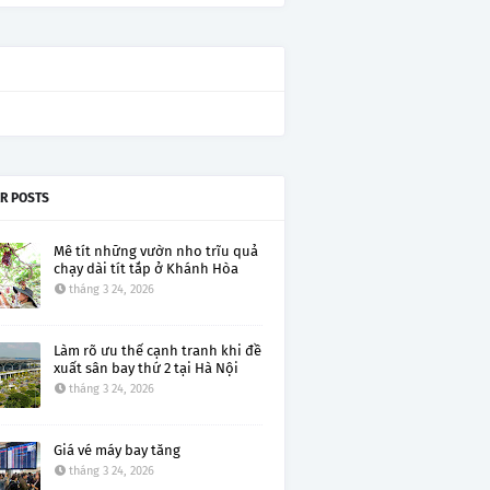
R POSTS
Mê tít những vườn nho trĩu quả
chạy dài tít tắp ở Khánh Hòa
tháng 3 24, 2026
Làm rõ ưu thế cạnh tranh khi đề
xuất sân bay thứ 2 tại Hà Nội
tháng 3 24, 2026
Giá vé máy bay tăng
tháng 3 24, 2026