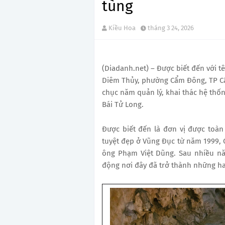
tùng
Kiều Hoa
tháng 3 24, 2026
(Diadanh.net) – Được biết đến với tê
Diêm Thủy, phường Cẩm Đông, TP Cẩ
chục năm quản lý, khai thác hệ thốn
Bái Tử Long.
Được biết đến là đơn vị được toà
tuyệt đẹp ở Vũng Đục từ năm 1999, C
ông Phạm Việt Dũng. Sau nhiều nă
động nơi đây đã trở thành những han