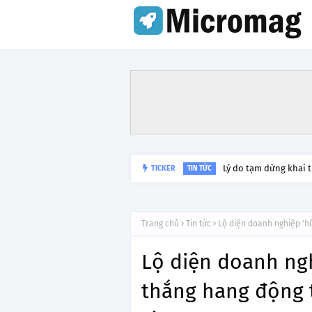
Lý do tạm dừng khai 
TICKER
TIN TỨC
Trang chủ
Tin tức
Lộ diện doanh nghiệp 'hô
Lộ diện doanh ngh
thắng hang động t