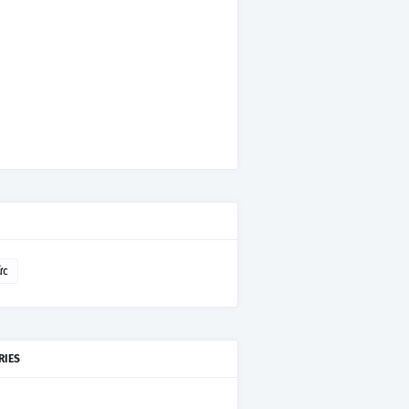
ức
RIES