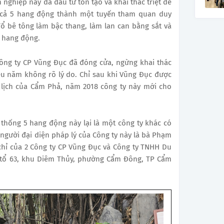
 nghiệp này đã đầu tư tôn tạo và khai thác triệt để
 cả 5 hang động thành một tuyến tham quan duy
đổ bê tông làm bậc thang, làm lan can bằng sắt và
c hang động.
Công ty CP Vũng Đục đã đóng cửa, ngừng khai thác
u năm không rõ lý do. Chỉ sau khi Vũng Đục được
 lịch của Cẩm Phả, năm 2018 công ty này mới cho
 thống 5 hang động này lại là một công ty khác có
người đại diện pháp lý của Công ty này là bà Phạm
chỉ của 2 Công ty CP Vũng Đục và Công ty TNHH Du
i tổ 63, khu Diêm Thủy, phường Cẩm Đông, TP Cẩm