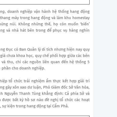
ong
, doanh nghiệp vận hành hệ thống hang động
u thang máy trong hang động và làm khu homestay
hừng núi. Không những thế, họ còn muốn ‘biến’
ng và nhà hát bên trong để phục vụ hàng nghìn
ũng Đục có Ban Quản lý di tích nhưng hiện nay quy
giá chưa khoa học, quy chế phối hợp giữa các bên
ư và thu, chi các nguồn liên quan đến hệ thống 5
n phần cho doanh nghiệp.
iệp tổ chức trải nghiệm ẩm thực kết hợp giải trí
ong gây xôn xao dư luận, Phó Giám đốc Sở Văn hóa,
inh Nguyễn Thanh Tùng khẳng định: Cả phía Sở và
 được bất kỳ hồ sơ nào đề nghị tổ chức các hoạt
, sự kiện trong hang động tại Cẩm Phả.