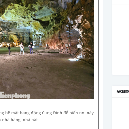
FACEBO
ng bề mặt hang động Cung Đình để biến nơi này
 nhà hàng, nhà hát.