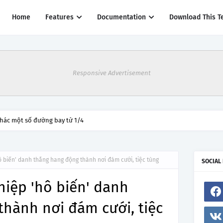
Home
Features
Documentation
Download This T
Responsive Advertisement
thác một số đường bay từ 1/4
 biến' danh thắng hang động thành nơi đám cưới, tiệc tùng
SOCIAL
iệp 'hô biến' danh
hành nơi đám cưới, tiệc