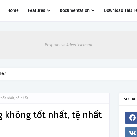
Home
Features
Documentation
Download This T
Responsive Advertisement
 khó
tốt nhất, tệ nhất
SOCIAL
 không tốt nhất, tệ nhất