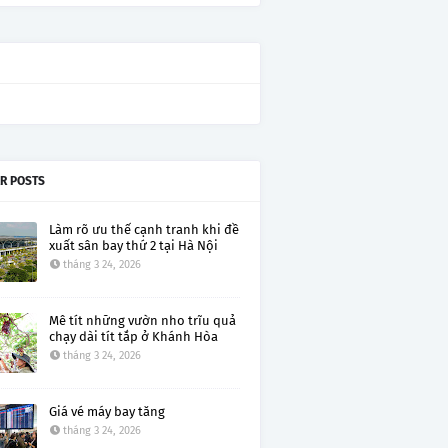
R POSTS
Làm rõ ưu thế cạnh tranh khi đề
xuất sân bay thứ 2 tại Hà Nội
tháng 3 24, 2026
Mê tít những vườn nho trĩu quả
chạy dài tít tắp ở Khánh Hòa
tháng 3 24, 2026
Giá vé máy bay tăng
tháng 3 24, 2026