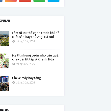
OPULAR
Làm rõ ưu thế cạnh tranh khi đề
xuất sân bay thứ 2 tại Hà Nội
tháng 3 24, 2026
Mê tít những vườn nho trĩu quả
chạy dài tít tắp ở Khánh Hòa
tháng 3 24, 2026
Giá vé máy bay tăng
tháng 3 24, 2026
IBE US