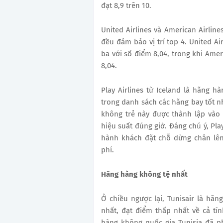
đạt 8,9 trên 10.
United Airlines và American Airlin
đều đảm bảo vị trí top 4. United Ai
ba với số điểm 8,04, trong khi Ameri
8,04.
Play Airlines từ Iceland là hãng 
trong danh sách các hãng bay tốt nh
không trẻ này được thành lập vào 
hiệu suất đúng giờ. Đáng chú ý, Pla
hành khách đặt chỗ dừng chân lên
phí.
Hãng hàng không tệ nhất
Ở chiều ngược lại, Tunisair là hãn
nhất, đạt điểm thấp nhất về cả tí
hàng không quốc gia Tunisia đã p