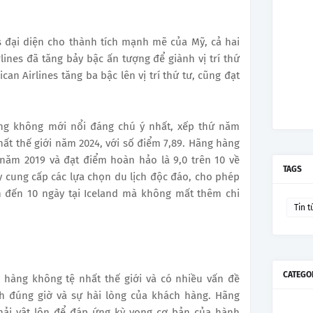
es đại diện cho thành tích mạnh mẽ của Mỹ, cả hai
rlines đã tăng bảy bậc ấn tượng để giành vị trí thứ
can Airlines tăng ba bậc lên vị trí thứ tư, cũng đạt
hàng không mới nổi đáng chú ý nhất, xếp thứ năm
ất thế giới năm 2024, với số điểm 7,89. Hãng hàng
năm 2019 và đạt điểm hoàn hảo là 9,0 trên 10 về
TAGS
y cung cấp các lựa chọn du lịch độc đáo, cho phép
 đến 10 ngày tại Iceland mà không mất thêm chi
Tin t
CATEGO
g hàng không tệ nhất thế giới và có nhiều vấn đề
nh đúng giờ và sự hài lòng của khách hàng. Hãng
hải vật lộn để đáp ứng kỳ vọng cơ bản của hành