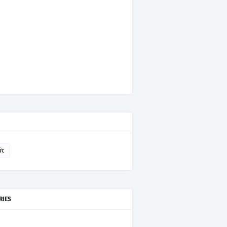
ức
RIES