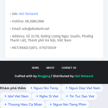
• Ads
Idol Network
• Hotline: 08.2666.2666
• Email: ads@diadanh.net
• Address: Số 32/18, Đường Lương Ngọc Quyến, Phường
Thanh Liệt, Thành phố Hà Nội, Việt Nam
• MST/ĐKKD/QĐTL: 0110735039
HOME
ABOUT
CONTACT US
Crafted with by
Blogging
| Distributed by
Idol Network
Khám phá thêm
+
Nguoi Noi Tieng
+
Nguoi Dep Viet Nam
+
Idol Viet Nam
+
Nghe Si Viet
+
Tin Tuc Sao Viet
+
Thuong Hieu Ca Nhan
+
Nguoi Noi Tieng Phim