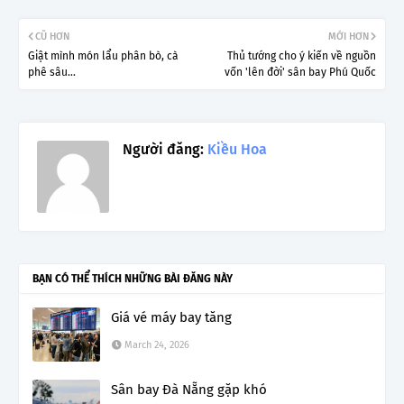
CŨ HƠN
MỚI HƠN
Giật mình món lẩu phân bò, cà
Thủ tướng cho ý kiến về nguồn
phê sâu...
vốn 'lên đời' sân bay Phú Quốc
Người đăng:
Kiều Hoa
BẠN CÓ THỂ THÍCH NHỮNG BÀI ĐĂNG NÀY
Giá vé máy bay tăng
March 24, 2026
Sân bay Đà Nẵng gặp khó