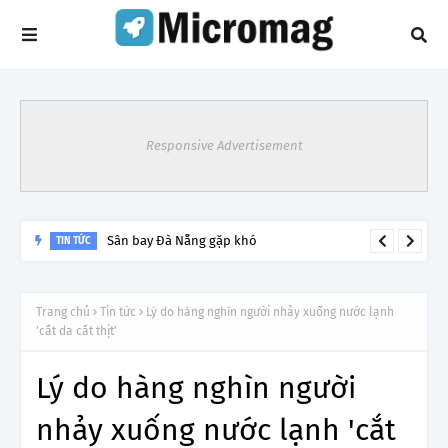
Responsive Advertisement
Sân bay Đà Nẵng gặp khó
TIN TỨC
Trang chủ
Tin tức
Lý do hàng nghìn người nhảy xuống nước lạnh
'cắt da cắt thịt'
Lý do hàng nghìn người
nhảy xuống nước lạnh 'cắt