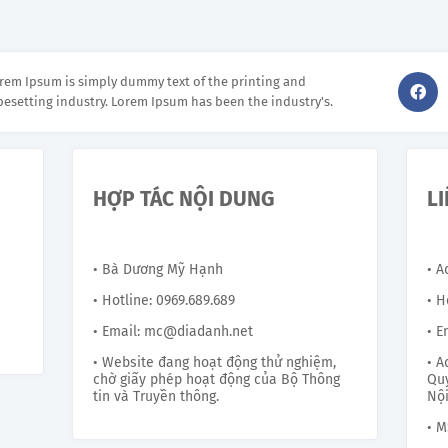
rem Ipsum is simply dummy text of the printing and
pesetting industry. Lorem Ipsum has been the industry's.
HỢP TÁC NỘI DUNG
L
• Bà Dương Mỹ Hạnh
• 
• Hotline: 0969.689.689
• H
• Email: mc@diadanh.net
• E
• Website đang hoạt động thử nghiệm,
• A
chờ giấy phép hoạt động của Bộ Thông
Quy
tin và Truyền thông.
Nội
• M