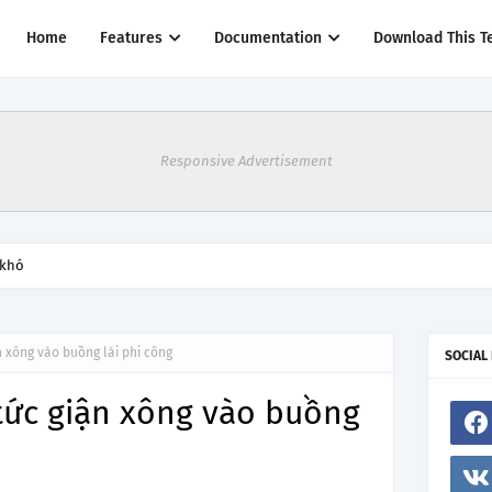
Home
Features
Documentation
Download This T
Responsive Advertisement
 khó
 xông vào buồng lái phi công
SOCIAL
tức giận xông vào buồng