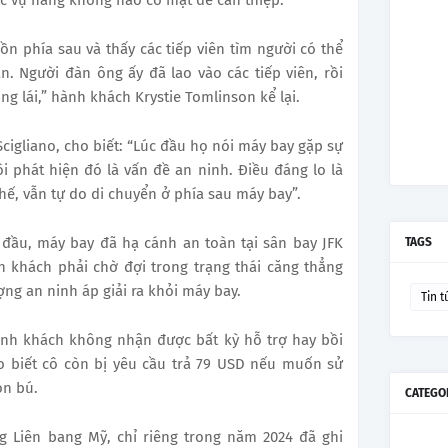
đặc vụ hàng không nào có mặt để can thiệp.
ồn phía sau và thấy các tiếp viên tìm người có thể
. Người đàn ông ấy đã lao vào các tiếp viên, rồi
ng lái,” hành khách Krystie Tomlinson kể lại.
igliano, cho biết: “Lúc đầu họ nói máy bay gặp sự
i phát hiện đó là vấn đề an ninh. Điều đáng lo là
ế, vẫn tự do di chuyển ở phía sau máy bay”.
 đầu, máy bay đã hạ cánh an toàn tại sân bay JFK
TAGS
 khách phải chờ đợi trong trạng thái căng thẳng
ợng an ninh áp giải ra khỏi máy bay.
Tin t
ành khách không nhận được bất kỳ hỗ trợ hay bồi
o biết cô còn bị yêu cầu trả 79 USD nếu muốn sử
on bú.
CATEGO
 Liên bang Mỹ, chỉ riêng trong năm 2024 đã ghi