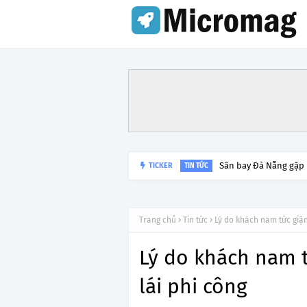
Sân bay Đà Nẵng gặp
TICKER
TIN TỨC
Trang chủ
Tin tức
Lý do khách nam tức giận
Lý do khách nam 
lái phi công