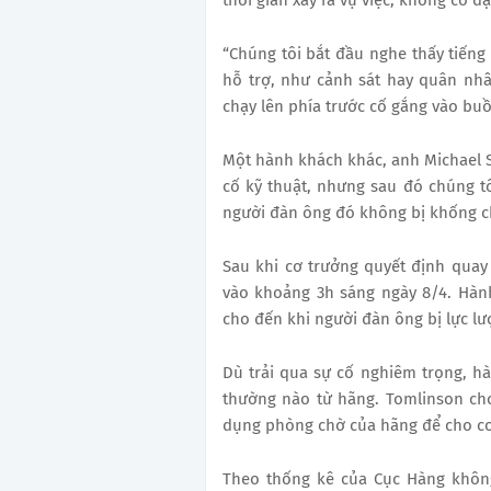
thời gian xảy ra vụ việc, không có 
“Chúng tôi bắt đầu nghe thấy tiếng 
hỗ trợ, như cảnh sát hay quân nhân
chạy lên phía trước cố gắng vào buồ
Một hành khách khác, anh Michael Sc
cố kỹ thuật, nhưng sau đó chúng tô
người đàn ông đó không bị khống ch
Sau khi cơ trưởng quyết định quay
vào khoảng 3h sáng ngày 8/4. Hành
cho đến khi người đàn ông bị lực lư
Dù trải qua sự cố nghiêm trọng, h
thường nào từ hãng. Tomlinson ch
dụng phòng chờ của hãng để cho c
Theo thống kê của Cục Hàng không