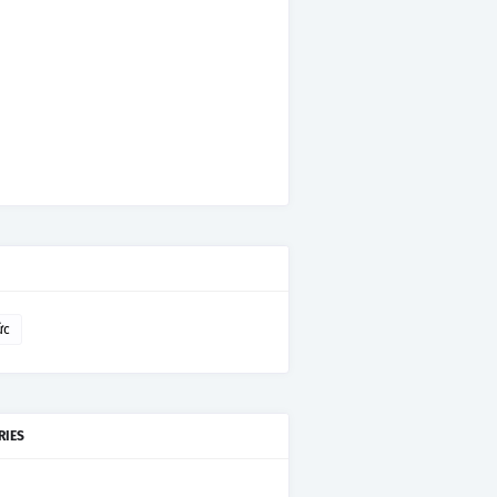
ức
RIES