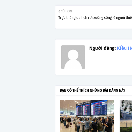
CŨ HƠN
Trực thăng du lịch rơi xuống sông, 6 người thi
Người đăng:
Kiều H
BẠN CÓ THỂ THÍCH NHỮNG BÀI ĐĂNG NÀY