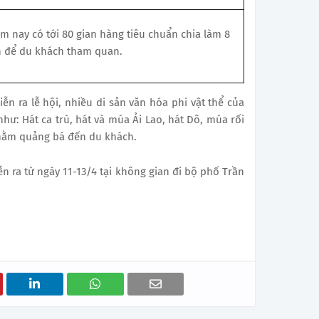
ăm nay có tới 80 gian hàng tiêu chuẩn chia làm 8
n để du khách tham quan.
iễn ra lễ hội, nhiều di sản văn hóa phi vật thể của
ư: Hát ca trù, hát và múa Ải Lao, hát Dô, múa rối
hằm quảng bá đến du khách.
ễn ra từ ngày 11-13/4 tại không gian đi bộ phố Trần