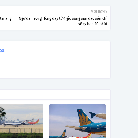
MỚI HƠN
ệt mạng
Ngư dân sông Hồng dậy từ 4 giờ sáng săn đặc sản chỉ
sống hơn 20 phút
oa