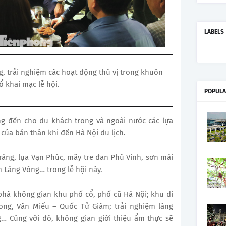
LABELS
, trải nghiệm các hoạt động thú vị trong khuôn
ổ khai mạc lễ hội.
POPULA
ng đến cho du khách trong và ngoài nước các lựa
của bản thân khi đến Hà Nội du lịch.
ràng, lụa Vạn Phúc, mây tre đan Phú Vinh, sơn mài
 Làng Vòng… trong lễ hội này.
phá không gian khu phố cổ, phố cũ Hà Nội; khu di
ong, Văn Miếu – Quốc Tử Giám; trải nghiệm làng
g… Cùng với đó, không gian giới thiệu ẩm thực sẽ