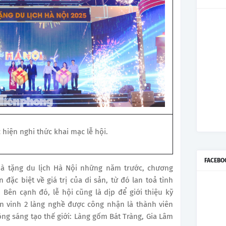
 hiện nghi thức khai mạc lễ hội.
FACEBO
uà tặng du lịch Hà Nội những năm trước, chương
ặc biệt về giá trị của di sản, từ đó lan toả tình
Bên cạnh đó, lễ hội cũng là dịp để giới thiệu kỹ
ôn vinh 2 làng nghề được công nhận là thành viên
ng sáng tạo thế giới: Làng gốm Bát Tràng, Gia Lâm