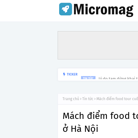
Lý do tạm dừng khai 
TICKER
TIN TỨC
Trang chủ
Tin tức
Mách điểm food tour cuối
Mách điểm food to
ở Hà Nội