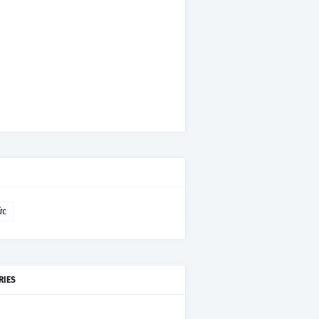
ức
RIES