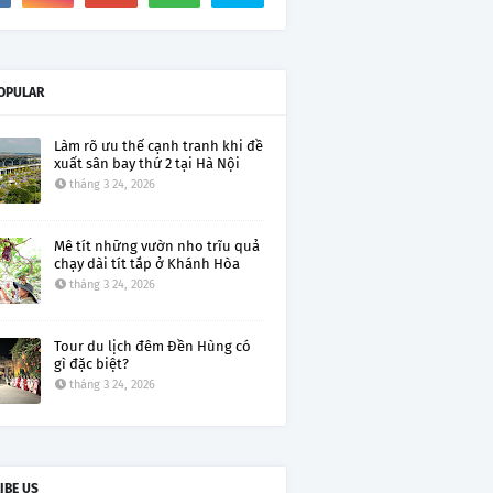
OPULAR
Làm rõ ưu thế cạnh tranh khi đề
xuất sân bay thứ 2 tại Hà Nội
tháng 3 24, 2026
Mê tít những vườn nho trĩu quả
chạy dài tít tắp ở Khánh Hòa
tháng 3 24, 2026
Tour du lịch đêm Đền Hùng có
gì đặc biệt?
tháng 3 24, 2026
IBE US