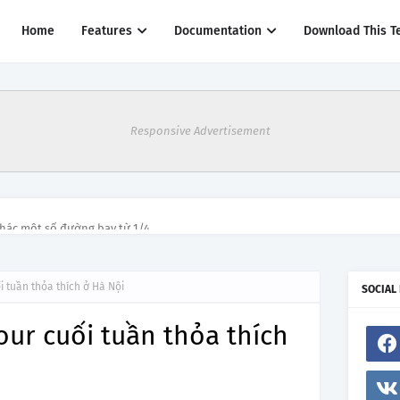
Home
Features
Documentation
Download This T
Responsive Advertisement
thác một số đường bay từ 1/4
 tuần thỏa thích ở Hà Nội
SOCIAL
ur cuối tuần thỏa thích