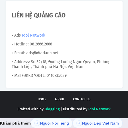
LIÊN HỆ QUẢNG CÁO
• Ads
Idol Network
• Hotline: 08.2666.2666
• Email: ads@diadanh.net
• Address: Số 32/18, Đường Lương Ngọc Quyến, Phường
Thanh Liệt, Thành phố Hà Nội, Việt Nam
• MST/ĐKKD/QĐTL: 0110735039
HOME
ABOUT
CONTACT US
Crafted with by
Blogging
| Distributed by
Idol Network
Khám phá thêm
+
Nguoi Noi Tieng
+
Nguoi Dep Viet Nam