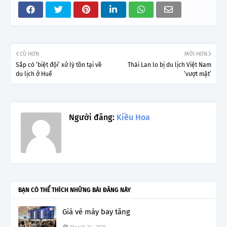
CŨ HƠN
MỚI HƠN
Sắp có ‘biệt đội’ xử lý tồn tại về
Thái Lan lo bị du lịch Việt Nam
du lịch ở Huế
‘vượt mặt’
Người đăng:
Kiều Hoa
BẠN CÓ THỂ THÍCH NHỮNG BÀI ĐĂNG NÀY
Giá vé máy bay tăng