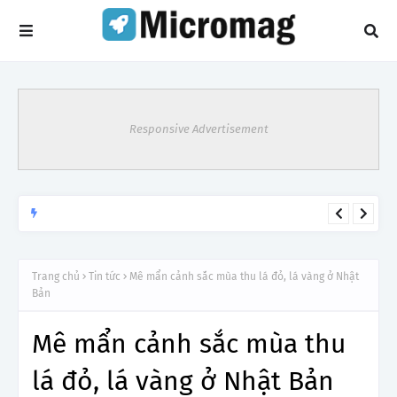
Responsive Advertisement
Rực rỡ hoa phượng giữa ngàn thông
TIN TỨC
Trang chủ
Tin tức
Mê mẩn cảnh sắc mùa thu lá đỏ, lá vàng ở Nhật
Bản
Mê mẩn cảnh sắc mùa thu
lá đỏ, lá vàng ở Nhật Bản