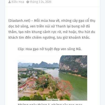
Kiều Hoa
tháng 3 24, 2026
(Diadanh.net) – Mỗi mùa hoa về, những cây gạo cổ thụ
dọc bờ sông, ven triền núi xứ Thanh lại bung nở đỏ
thắm, tạo nên khung cảnh rực rỡ, mê hoặc, thu hút du
khách tìm đến chiêm ngưỡng, lưu giữ khoảnh khắc.
Clip: Hoa gạo nở tuyệt đẹp ven sông Mã.
Những ngày tháng 3, những cây gạo mọc