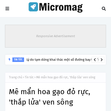
Responsive Advertisement
Lý do tạm dừng khai thác một số đường bay từ 1/4
TIN TỨC
Trang chủ
Tin tức
Mê mẩn hoa gạo đỏ rực, 'thắp lửa' ven sông
Mê mẩn hoa gạo đỏ rực,
'thắp lửa' ven sông