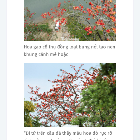
Hoa gạo cổ thụ đồng loạt bung nở, tạo nên
khung cảnh mê hoặc
“Đi từ trên cầu đã thấy màu hoa đỏ rực rỡ