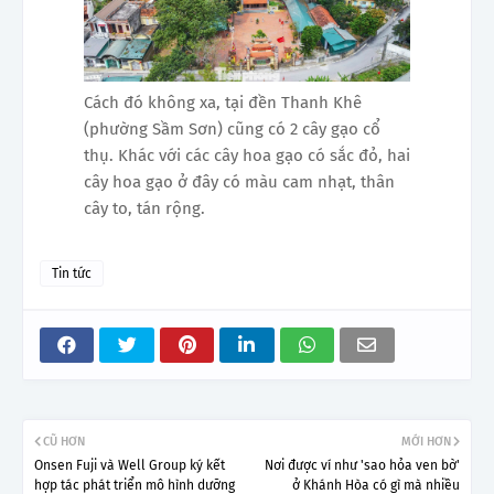
Cách đó không xa, tại đền Thanh Khê
(phường Sầm Sơn) cũng có 2 cây gạo cổ
thụ. Khác với các cây hoa gạo có sắc đỏ, hai
cây hoa gạo ở đây có màu cam nhạt, thân
cây to, tán rộng.
Tin tức
CŨ HƠN
MỚI HƠN
Onsen Fuji và Well Group ký kết
Nơi được ví như 'sao hỏa ven bờ'
hợp tác phát triển mô hình dưỡng
ở Khánh Hòa có gì mà nhiều