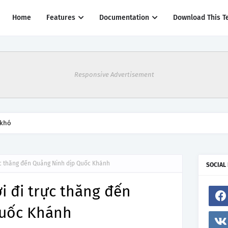
Home
Features
Documentation
Download This T
Responsive Advertisement
thác một số đường bay từ 1/4
rực thăng đến Quảng Ninh dịp Quốc Khánh
SOCIAL
i đi trực thăng đến
Quốc Khánh