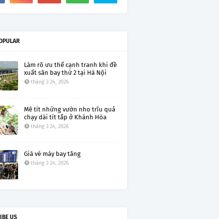
OPULAR
Làm rõ ưu thế cạnh tranh khi đề
xuất sân bay thứ 2 tại Hà Nội
tháng 3 24, 2026
Mê tít những vườn nho trĩu quả
chạy dài tít tắp ở Khánh Hòa
tháng 3 24, 2026
Giá vé máy bay tăng
tháng 3 24, 2026
IBE US