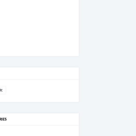
ức
RIES