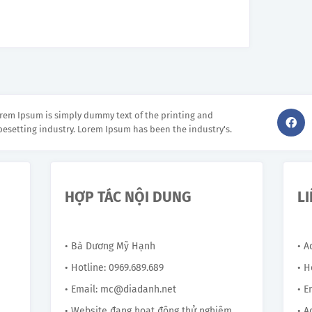
rem Ipsum is simply dummy text of the printing and
pesetting industry. Lorem Ipsum has been the industry's.
HỢP TÁC NỘI DUNG
L
• Bà Dương Mỹ Hạnh
• 
• Hotline: 0969.689.689
• H
• Email: mc@diadanh.net
• E
• Website đang hoạt động thử nghiệm,
• A