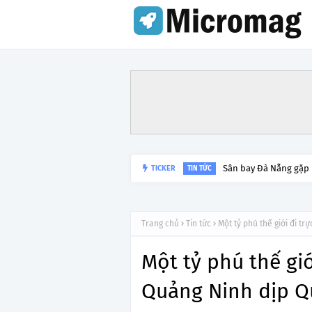
TICKER
Lý do tạm dừng khai 
TIN TỨC
Trang chủ
Tin tức
Một tỷ phú thế giới đi t
Một tỷ phú thế giớ
Quảng Ninh dịp 