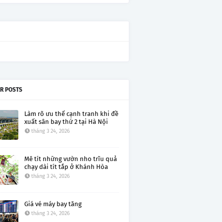
R POSTS
Làm rõ ưu thế cạnh tranh khi đề
xuất sân bay thứ 2 tại Hà Nội
tháng 3 24, 2026
Mê tít những vườn nho trĩu quả
chạy dài tít tắp ở Khánh Hòa
tháng 3 24, 2026
Giá vé máy bay tăng
tháng 3 24, 2026