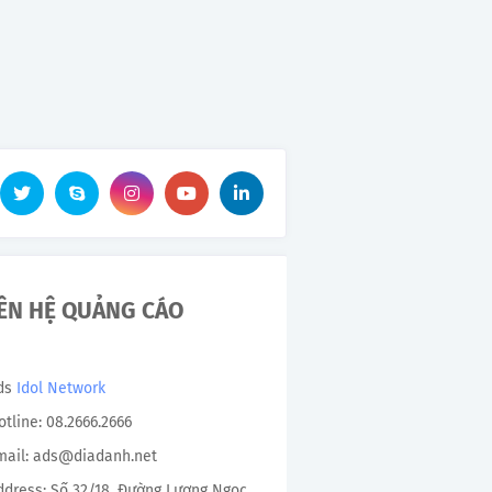
IÊN HỆ QUẢNG CÁO
Ads
Idol Network
otline: 08.2666.2666
mail: ads@diadanh.net
ddress: Số 32/18, Đường Lương Ngọc