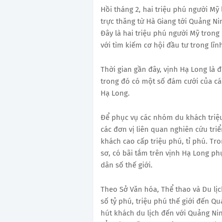
Hồi tháng 2, hai triệu phú người Mỹ
trực thăng từ Hà Giang tới Quảng Ni
Đây là hai triệu phú người Mỹ trong 
với tìm kiếm cơ hội đầu tư trong lĩn
Thời gian gần đây, vịnh Hạ Long là đ
trong đó có một số đám cưới của các
Hạ Long.
Để phục vụ các nhóm du khách triệu 
các đơn vị liên quan nghiên cứu tri
khách cao cấp triệu phú, tỉ phú. Tr
sơ, có bãi tắm trên vịnh Hạ Long ph
dân số thế giới.
Theo Sở Văn hóa, Thể thao và Du lị
số tỷ phú, triệu phú thế giới đến Q
hút khách du lịch đến với Quảng Ni