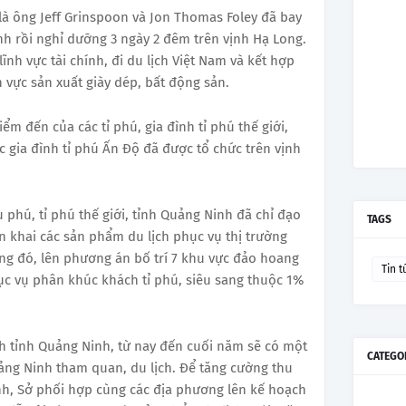
 là ông Jeff Grinspoon và Jon Thomas Foley đã bay
nh rồi nghỉ dưỡng 3 ngày 2 đêm trên vịnh Hạ Long.
lĩnh vực tài chính, đi du lịch Việt Nam và kết hợp
h vực sản xuất giày dép, bất động sản.
iểm đến của các tỉ phú, gia đình tỉ phú thế giới,
 gia đình tỉ phú Ấn Độ đã được tổ chức trên vịnh
phú, tỉ phú thế giới, tỉnh Quảng Ninh đã chỉ đạo
TAGS
ển khai các sản phẩm du lịch phục vụ thị trường
ong đó, lên phương án bố trí 7 khu vực đảo hoang
Tin t
ục vụ phân khúc khách tỉ phú, siêu sang thuộc 1%
ch tỉnh Quảng Ninh, từ nay đến cuối năm sẽ có một
CATEGO
uảng Ninh tham quan, du lịch. Để tăng cường thu
nh, Sở phối hợp cùng các địa phương lên kế hoạch