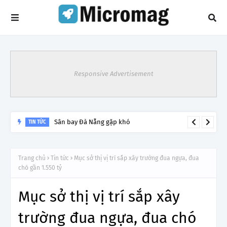
Responsive Advertisement
Sân bay Đà Nẵng gặp khó
TIN TỨC
Trang chủ
Tin tức
Mục sở thị vị trí sắp xây trường đua ngựa, đua
chó gần 1.550 tỷ
Mục sở thị vị trí sắp xây
trường đua ngựa, đua chó