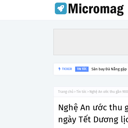
Sân bay Đà Nẵng gặp
TICKER
TIN TỨC
Trang chủ
Tin tức
Nghệ An ước thu gần 900 
Nghệ An ước thu g
ngày Tết Dương lị