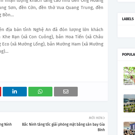
 ghi nhận lượng khách tăng cao như đền Ông Hoàng
hung Sơn, đền Cờn, đền thờ Vua Quang Trung, đền
ng Bồn…
LABELS
rên địa bàn tỉnh Nghệ An đã đón lượng lớn khách
n Khe Rạn (xã Con Cuông), bản Hoa Tiến (xã Châu
g Eco (xã Mường Lống), bản Mường Ham (xã Mường
ng)…
POPULA
MỚI HƠN
ảng Ninh
Bắc Ninh tăng tốc giải phóng mặt bằng sân bay Gia
Bình