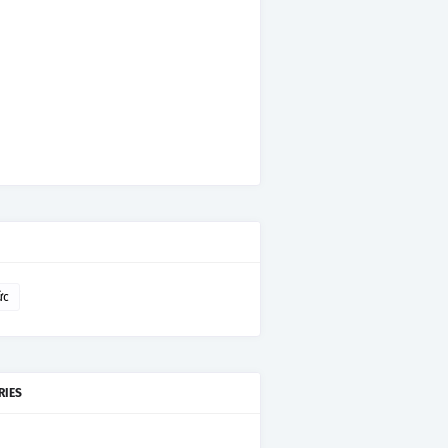
ức
RIES