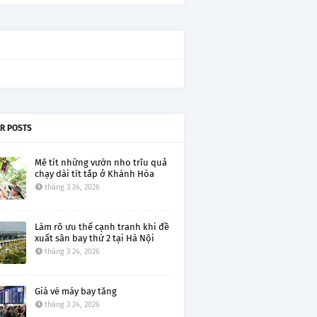
R POSTS
Mê tít những vườn nho trĩu quả
chạy dài tít tắp ở Khánh Hòa
tháng 3 24, 2026
Làm rõ ưu thế cạnh tranh khi đề
xuất sân bay thứ 2 tại Hà Nội
tháng 3 24, 2026
Giá vé máy bay tăng
tháng 3 24, 2026