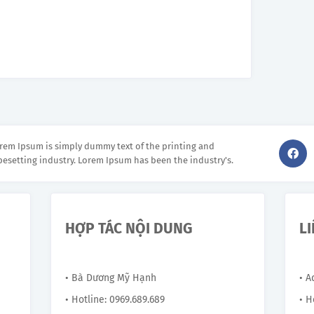
rem Ipsum is simply dummy text of the printing and
pesetting industry. Lorem Ipsum has been the industry's.
HỢP TÁC NỘI DUNG
L
• Bà Dương Mỹ Hạnh
• 
• Hotline: 0969.689.689
• H