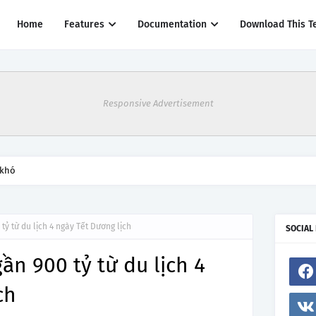
Home
Features
Documentation
Download This T
Responsive Advertisement
 khó
tỷ từ du lịch 4 ngày Tết Dương lịch
SOCIAL
ần 900 tỷ từ du lịch 4
ch