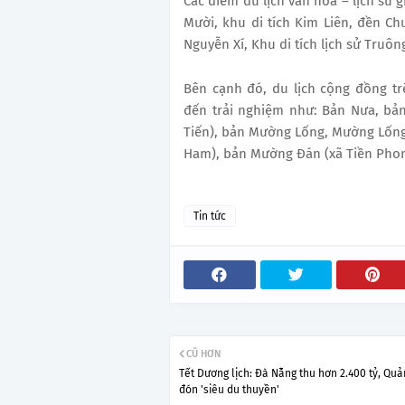
Các điểm du lịch văn hóa – lịch sử
Mười, khu di tích Kim Liên, đền C
Nguyễn Xí, Khu di tích lịch sử Truô
Bên cạnh đó, du lịch cộng đồng t
đến trải nghiệm như: Bản Nưa, bả
Tiến), bản Mường Lống, Mường Lốn
Ham), bản Mường Đán (xã Tiền Pho
Tin tức
CŨ HƠN
Tết Dương lịch: Đà Nẵng thu hơn 2.400 tỷ, Qu
đón 'siêu du thuyền'