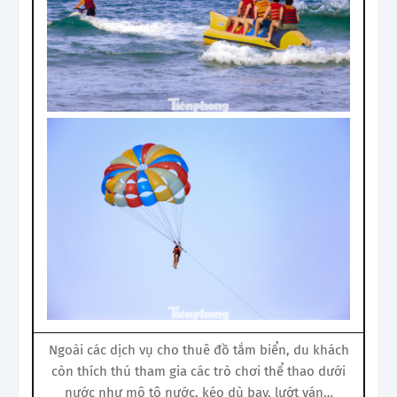
Ngoài các dịch vụ cho thuê đồ tắm biển, du khách
còn thích thú tham gia các trò chơi thể thao dưới
nước như mô tô nước, kéo dù bay, lướt ván…