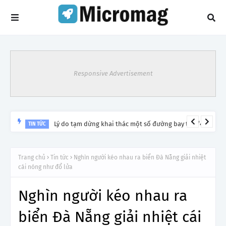
Responsive Advertisement
Lý do tạm dừng khai thác một số đường bay từ 1/4
TIN TỨC
Trang chủ
Tin tức
Nghìn người kéo nhau ra biển Đà Nẵng giải nhiệt
cái nóng như đổ lửa
Nghìn người kéo nhau ra
biển Đà Nẵng giải nhiệt cái