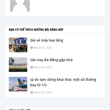
BẠN CÓ THỂ THÍCH NHỮNG BÀI ĐĂNG NÀY
Giá vé máy bay tăng
March 24, 2026
Sân bay Đà Nẵng gặp khó
March 24, 2026
Lý do tạm dừng khai thác một số đường
bay từ 1/4
March 24, 2026