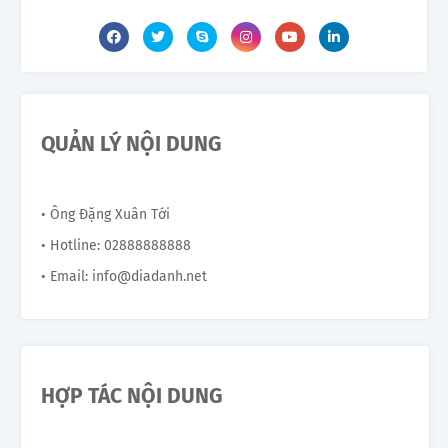
QUẢN LÝ NỘI DUNG
• Ông Đặng Xuân Tới
• Hotline: 02888888888
• Email: info@diadanh.net
HỢP TÁC NỘI DUNG