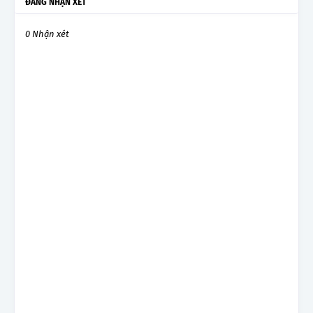
ĐĂNG NHẬN XÉT
0 Nhận xét