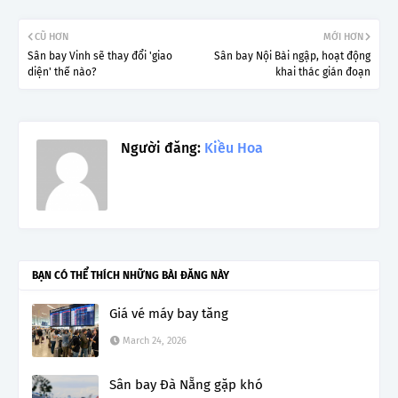
CŨ HƠN
MỚI HƠN
Sân bay Vinh sẽ thay đổi 'giao
Sân bay Nội Bài ngập, hoạt động
diện' thế nào?
khai thác gián đoạn
Người đăng:
Kiều Hoa
BẠN CÓ THỂ THÍCH NHỮNG BÀI ĐĂNG NÀY
Giá vé máy bay tăng
March 24, 2026
Sân bay Đà Nẵng gặp khó