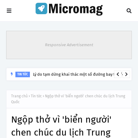
Responsive Advertisement
Lý do tạm dừng khai thác một số đường bay từ 1/4
TIN TỨC
Trang chủ
Tin tức
Ngộp thở vì 'biển người' chen chúc du lịch Trung
Quốc
Ngộp thở vì 'biển người'
chen chúc du lịch Trung