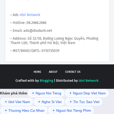
• Ads
Idol Network
• Hotline: 08.2666.2666
• Email: ads@diadanh.net
• Address: Số 32/18, Đường Lương Ngọc Quyến, Phường
Thanh Liệt, Thành phố Hà Nội, Việt Nam
• MST/ĐKKD/QĐTL: 0110735039
HOME
ABOUT
CONTACT US
Crafted with by
Blogging
| Distributed by
Idol Network
Khám phá thêm
+
Nguoi Noi Tieng
+
Nguoi Dep Viet Nam
+
Idol Viet Nam
+
Nghe Si Viet
+
Tin Tuc Sao Viet
+
Thuong Hieu Ca Nhan
+
Nguoi Noi Tieng Phim