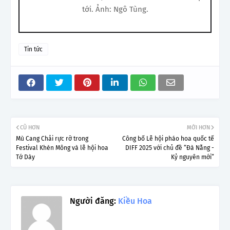
tới. Ảnh: Ngô Tùng.
Tin tức
CŨ HƠN
MỚI HƠN
Mù Cang Chải rực rỡ trong
Công bố Lễ hội pháo hoa quốc tế
Festival Khèn Mông và lễ hội hoa
DIFF 2025 với chủ đề “Đà Nẵng -
Tớ Dày
Kỷ nguyên mới”
Người đăng:
Kiều Hoa