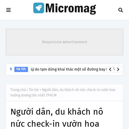
Responsive Advertisement
Lý do tạm dừng khai thác một số đường bay từ 1/4
TIN TỨC
Trang chủ
Tin tức
Người dân, du khách nô nức check-in vườn hoa
hướng dương lớn nhất TPHCM
Người dân, du khách nô
nức check-in vườn hoa