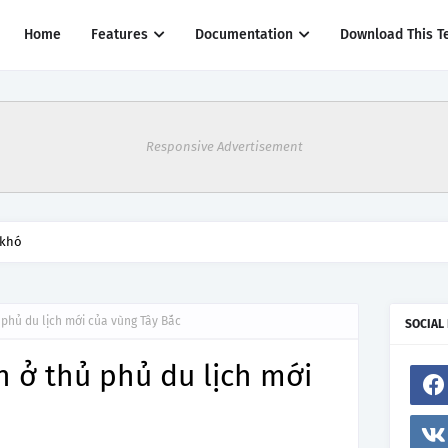
Home
Features
Documentation
Download This T
Responsive Advertisement
 khó
 phủ du lịch mới của vùng Tây Bắc
SOCIAL
n ở thủ phủ du lịch mới