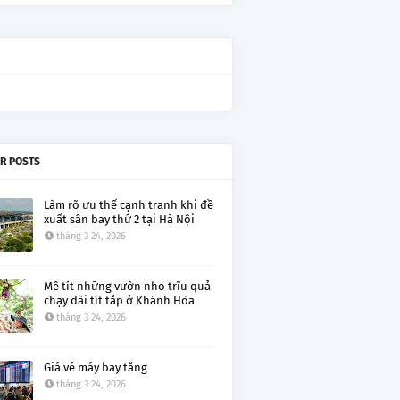
R POSTS
Làm rõ ưu thế cạnh tranh khi đề
xuất sân bay thứ 2 tại Hà Nội
tháng 3 24, 2026
Mê tít những vườn nho trĩu quả
chạy dài tít tắp ở Khánh Hòa
tháng 3 24, 2026
Giá vé máy bay tăng
tháng 3 24, 2026