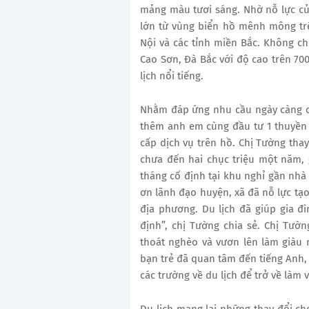
mảng màu tươi sáng. Nhờ nỗ lực củ
lớn từ vùng biển hồ mênh mông trê
Nội và các tỉnh miền Bắc. Không ch
Cao Sơn, Đà Bắc với độ cao trên 70
lịch nổi tiếng.
Nhằm đáp ứng nhu cầu ngày càng c
thêm anh em cùng đầu tư 1 thuyền 
cấp dịch vụ trên hồ. Chị Tường tha
chưa đến hai chục triệu một năm, 
tháng cố định tại khu nghỉ gần nhà 
ơn lãnh đạo huyện, xã đã nỗ lực tạo
địa phương. Du lịch đã giúp gia đ
định”, chị Tường chia sẻ. Chị Tư
thoát nghèo và vươn lên làm giàu 
bạn trẻ đã quan tâm đến tiếng Anh,
các trường về du lịch để trở về làm 