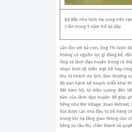
Đà Bắc như Vịnh Hạ Long trên cạn
3 lần trong 5 năm trở lại đây
Lăn lộn với bà con, ông Thi luôn 
không có nguồn lực gì đáng kể, đồi 
Ông và lãnh đạo huyện trong cả thậ
nhọn kinh tế, biến mặt hồ hay rừn
thu từ khách du lịch. Ban thường vụ
đã ban hành kế hoạch triển khai thự
đất bám hồ, từ Hiền Lương đến Vầ
tâm của lãnh đạo huyện để góp ph
tiếng như Mơ Village, Xoan Retreat,
hút được các nhà đầu tư bỏ hàng c
trong khi hạ tầng giao thông còn c
bằng sự cầu thị, chân thành và quyế