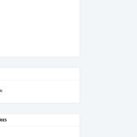
ức
RIES