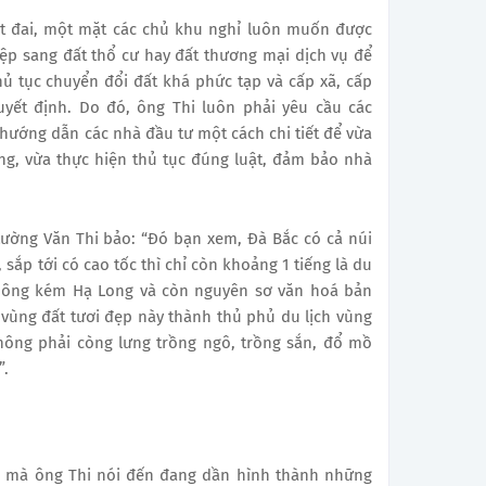
đất đai, một mặt các chủ khu nghỉ luôn muốn được
ệp sang đất thổ cư hay đất thương mại dịch vụ để
ủ tục chuyển đổi đất khá phức tạp và cấp xã, cấp
yết định. Do đó, ông Thi luôn phải yêu cầu các
ướng dẫn các nhà đầu tư một cách chi tiết để vừa
g, vừa thực hiện thủ tục đúng luật, đảm bảo nhà
ường Văn Thi bảo: “Đó bạn xem, Đà Bắc có cả núi
, sắp tới có cao tốc thì chỉ còn khoảng 1 tiếng là du
hông kém Hạ Long và còn nguyên sơ văn hoá bản
 vùng đất tươi đẹp này thành thủ phủ du lịch vùng
không phải còng lưng trồng ngô, trồng sắn, đổ mồ
”.
ch mà ông Thi nói đến đang dần hình thành những