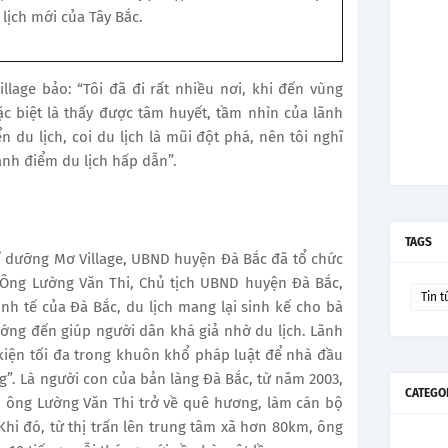
lịch mới của Tây Bắc.
lage bảo: “Tôi đã đi rất nhiều nơi, khi đến vùng
c biệt là thấy được tâm huyết, tầm nhìn của lãnh
du lịch, coi du lịch là mũi đột phá, nên tôi nghĩ
ành điểm du lịch hấp dẫn”.
TAGS
hỉ dưỡng Mơ Village, UBND huyện Đà Bắc đã tổ chức
 Ông Lường Văn Thi, Chủ tịch UBND huyện Đà Bắc,
Tin t
nh tế của Đà Bắc, du lịch mang lại sinh kế cho bà
ớng đến giúp người dân khá giả nhờ du lịch. Lãnh
kiện tối đa trong khuôn khổ pháp luật để nhà đầu
g”. Là người con của bản làng Đà Bắc, từ năm 2003,
CATEGO
, ông Lường Văn Thi trở về quê hương, làm cán bộ
hi đó, từ thị trấn lên trung tâm xã hơn 80km, ông