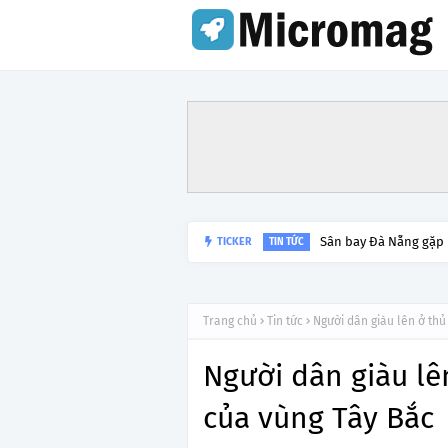
Sân bay Đà Nẵng gặp
TICKER
TIN TỨC
Trang chủ
Tin tức
Người dân giàu lên ở thủ
Người dân giàu lê
của vùng Tây Bắc