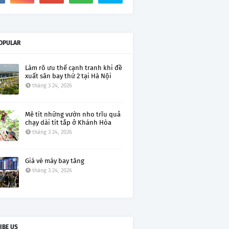
OPULAR
Làm rõ ưu thế cạnh tranh khi đề
xuất sân bay thứ 2 tại Hà Nội
tháng 3 24, 2026
Mê tít những vườn nho trĩu quả
chạy dài tít tắp ở Khánh Hòa
tháng 3 24, 2026
Giá vé máy bay tăng
tháng 3 24, 2026
IBE US