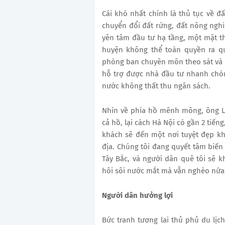
Cái khó nhất chính là thủ tục về 
chuyển đổi đất rừng, đất nông nghi
yên tâm đầu tư hạ tầng, một mặt th
huyện không thể toàn quyền ra qu
phòng ban chuyên môn theo sát và h
hỗ trợ được nhà đầu tư nhanh chón
nước không thất thu ngân sách.
Nhìn về phía hồ mênh mông, ông L
cả hồ, lại cách Hà Nội có gần 2 tiếng
khách sẽ đến một nơi tuyệt đẹp k
địa. Chúng tôi đang quyết tâm biến
Tây Bắc, và người dân quê tôi sẽ 
hôi sôi nước mắt mà vẫn nghèo nữa
Người dân hưởng lợi
Bức tranh tương lai thủ phủ du lị