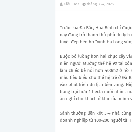
Kiều Hoa
tháng 3 24, 2026
Trước kia Đà Bắc, Hoà Bình chỉ được
này đang trở thành thủ phủ du lịch
tuyệt đẹp bên bờ “vịnh Hạ Long vùng
Buộc bó luồng hơn hai chục cây và
niên người Mường thế hệ 9X tại xó
làm chiếc bè nổi hơn 400m2 ở hồ H
mẫu tiêu biểu cho thế hệ trẻ ở Đà B
vào phát triển du lịch bền vững. H
trang trại hơn 1 hecta nuôi nhím, n
ăn nghỉ cho khách ở khu của mình và
Sánh thường liên kết 3-4 nhà cùn
doanh nghiệp từ 100-200 người từ Hà