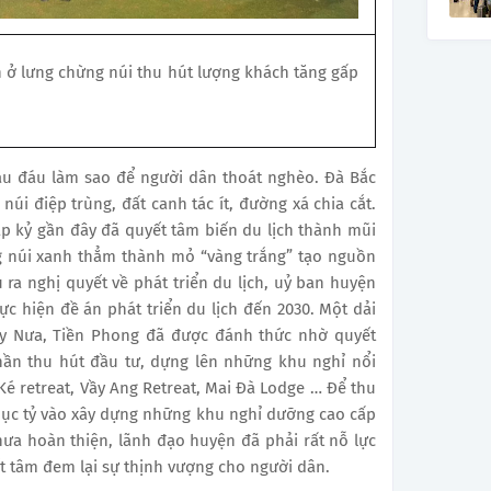
 ở lưng chừng núi thu hút lượng khách tăng gấp
đau đáu làm sao để người dân thoát nghèo. Đà Bắc
núi điệp trùng, đất canh tác ít, đường xá chia cắt.
p kỷ gần đây đã quyết tâm biến du lịch thành mũi
g núi xanh thẳm thành mỏ “vàng trắng” tạo nguồn
 ra nghị quyết về phát triển du lịch, uỷ ban huyện
c hiện đề án phát triển du lịch đến 2030. Một dải
y Nưa, Tiền Phong đã được đánh thức nhờ quyết
ần thu hút đầu tư, dựng lên những khu nghỉ nổi
 Ké retreat, Vầy Ang Retreat, Mai Đà Lodge … Để thu
hục tỷ vào xây dựng những khu nghỉ dưỡng cao cấp
hưa hoàn thiện, lãnh đạo huyện đã phải rất nỗ lực
t tâm đem lại sự thịnh vượng cho người dân.