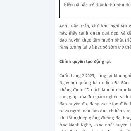
biến Đà Bắc trở thành thủ phủ du 
Anh Tuấn Trần, chủ khu nghỉ Mơ Vil
này, thấy cảnh quan quá đẹp, và đặ
đạo huyện thực tâm muốn phát triển 
rằng tương lai Đà Bắc sẽ sớm trở th
Chính quyền tạo động lực
Cuối tháng 2.2025, cũng tại khu ng
Ngày hội quảng bá du lịch Đà Bắc.
khẳng định: “Du lịch là mũi nhọn ki
con, giúp xóa đói giảm nghèo và hư
đạo huyện đã, đang và sẽ tạo điều 
tư và người dân làm du lịch bền vữn
khi tốt nghiệp giảng đường đại học
ở xã Nánh Nghê, xã xa nhất huyện. K