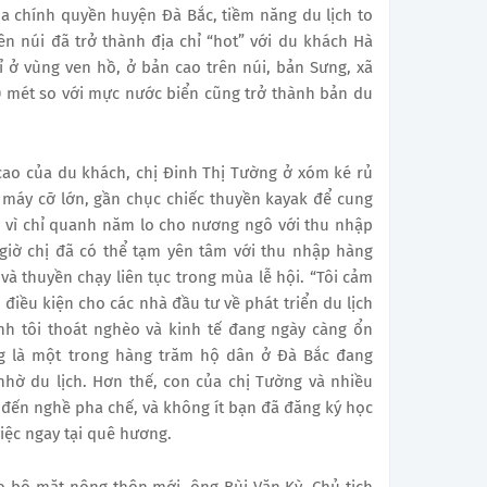
a chính quyền huyện Đà Bắc, tiềm năng du lịch to
n núi đã trở thành địa chỉ “hot” với du khách Hà
ỉ ở vùng ven hồ, ở bản cao trên núi, bản Sưng, xã
0 mét so với mực nước biển cũng trở thành bản du
ao của du khách, chị Đinh Thị Tường ở xóm ké rủ
máy cỡ lớn, gần chục chiếc thuyền kayak để cung
y vì chỉ quanh năm lo cho nương ngô với thu nhập
giờ chị đã có thể tạm yên tâm với thu nhập hàng
và thuyền chạy liên tục trong mùa lễ hội. “Tôi cảm
 điều kiện cho các nhà đầu tư về phát triển du lịch
ình tôi thoát nghèo và kinh tế đang ngày càng ổn
ờng là một trong hàng trăm hộ dân ở Đà Bắc đang
nhờ du lịch. Hơn thế, con của chị Tường và nhiều
 đến nghề pha chế, và không ít bạn đã đăng ký học
việc ngay tại quê hương.