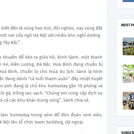
MOST P
 biết đến là vùng heo hút, đói nghèo, nay vùng đất
 mới nơi cửa ngõ Hà Nội với nhiều khu nghỉ dưỡng
 Tây Bắc”.
o thuyền để kéo ra giữa hồ, Đinh Sánh, một thanh
m Ké, Hiền Lương, Đà Bắc, Hoà Bình đang chuẩn bị
oà Bình, chuẩn bị cho mùa du lịch. Sánh là hình
ắc đang dành “cả tuổi thanh xuân” đầy nhiệt huyết
iện anh đang là chủ khu homestay gần 10 phòng và
uôi gà, trồng rau sạch. “Chúng em cung cấp dịch vụ
 cả các khu khác trong vùng”, Sánh chia sẻ.
g làm homestay trong xóm để đón đoàn sinh viên,
 Nội lên tổ chức team building, dã ngoại.
SUBSCR