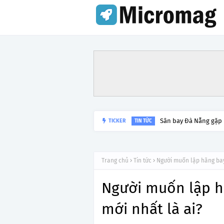
TICKER
Lý do tạm dừng khai 
TIN TỨC
Trang chủ
Tin tức
Người muốn lập hãng bay 
Người muốn lập h
mới nhất là ai?