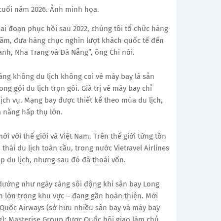
 cuối năm 2026. Ảnh minh họa.
giai đoạn phục hồi sau 2022, chúng tôi tổ chức hàng
ăm, đưa hàng chục nghìn lượt khách quốc tế đến
h, Nha Trang và Đà Nẵng”, ông Chi nói.
àng không du lịch không coi vé máy bay là sản
ng gói du lịch trọn gói. Giá trị vé máy bay chỉ
ịch vụ. Mạng bay được thiết kế theo mùa du lịch,
 năng hấp thụ lớn.
i với thế giới và Việt Nam. Trên thế giới từng tồn
thái du lịch toàn cầu, trong nước Vietravel Airlines
 du lịch, nhưng sau đó đã thoái vốn.
ường như ngày càng sôi động khi sân bay Long
 lớn trong khu vực – đang gần hoàn thiện. Mới
ú Quốc Airways (sở hữu nhiều sân bay và máy bay
êng); Masterise Group được Quốc hội giao làm chủ