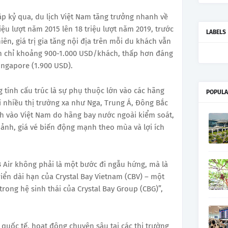
ập kỷ qua, du lịch Việt Nam tăng trưởng nhanh về
iệu lượt năm 2015 lên 18 triệu lượt năm 2019, trước
LABELS
iên, giá trị gia tăng nội địa trên mỗi du khách vẫn
ân chỉ khoảng 900-1.000 USD/khách, thấp hơn đáng
Singapore (1.900 USD).
ính cấu trúc là sự phụ thuộc lớn vào các hãng
POPULA
i nhiều thị trường xa như Nga, Trung Á, Đông Bắc
h vào Việt Nam do hãng bay nước ngoài kiểm soát,
 mảnh, giá vé biến động mạnh theo mùa và lợi ích
B Air không phải là một bước đi ngẫu hứng, mà là
riển dài hạn của Crystal Bay Vietnam (CBV) – một
ong hệ sinh thái của Crystal Bay Group (CBG)”,
 quốc tế, hoạt động chuyên sâu tại các thị trường