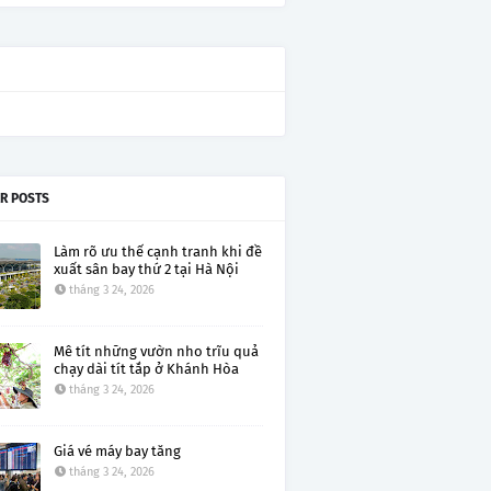
R POSTS
Làm rõ ưu thế cạnh tranh khi đề
xuất sân bay thứ 2 tại Hà Nội
tháng 3 24, 2026
Mê tít những vườn nho trĩu quả
chạy dài tít tắp ở Khánh Hòa
tháng 3 24, 2026
Giá vé máy bay tăng
tháng 3 24, 2026