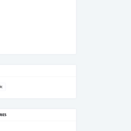
ức
RIES