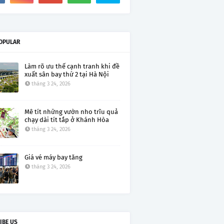
OPULAR
Làm rõ ưu thế cạnh tranh khi đề
xuất sân bay thứ 2 tại Hà Nội
tháng 3 24, 2026
Mê tít những vườn nho trĩu quả
chạy dài tít tắp ở Khánh Hòa
tháng 3 24, 2026
Giá vé máy bay tăng
tháng 3 24, 2026
IBE US