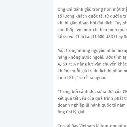
Ông Chi đánh giá, trong hơn một th
số lượng khách quốc tế, từ dưới 8 tr
khi bị gián đoạn bởi đại dịch. Tuy nh
còn thấp, với mức chi tiêu bình qu
kể so với Thái Lan (1.600 USD) hay 
Một trong những nguyên nhân mang t
hàng không nước ngoài. Ước tính tạ
Á, 60-75% năng lực vận chuyển khác
khiến chuỗi giá trị du lịch bị phân
kinh tế bị “rò rỉ” ra ngoài.
“Trong bối cảnh đó, sự ra đời của C
kết quả tất yếu của quá trình phát t
doanh nghiệp lữ hành quốc tế nằm tr
ông Chi lý giải.
Crystal Bay Vietnam là tour operator