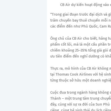
CB Air dự kiến hoạt động vào
“Trong giai đoạn trước đại dịch và 
trăm chuyến bay thuê chuyến mỗi n
các điểm đến như Phú Quốc, Cam Ran
Ông chủ của CB Air cho biết, hãng h
phẩm cốt lõi, mà là một cấu phần tro
chiếm khoảng 25–35% tổng giá gói d
ưu tiên điểm đến nghỉ dưỡng có khả
Thực ra, mô hình của CB Air không mớ
tại Thomas Cook Airlines với hệ sinh 
từng thuộc sở hữu một doanh nghiệp
Cuộc đua trong ngành hàng không d
Thành – một trung tâm trung chuyển
đây, cùng với sự ra đời của Sun Ph
riêng, cùng hệ sinh thái du lịch ri