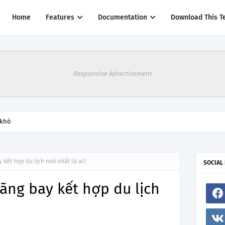
Home
Features
Documentation
Download This T
Responsive Advertisement
thác một số đường bay từ 1/4
kết hợp du lịch mới nhất là ai?
SOCIAL
ãng bay kết hợp du lịch